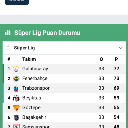
Süper Lig Puan Durumu
Süper Lig
#
Takım
O
P
Galatasaray
33
77
1
Fenerbahçe
33
73
2
Trabzonspor
33
69
3
Beşiktaş
33
59
4
Göztepe
33
55
5
Başakşehir
33
54
6
Samsunspor
33
48
7