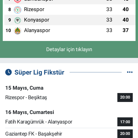
Rizespor
33
40
8
Konyaspor
33
40
9
Alanyaspor
33
37
10
Detaylar için tıklayın
Süper Lig Fikstür
15 Mayıs, Cuma
Rizespor - Beşiktaş
20:00
16 Mayıs, Cumartesi
Fatih Karagümrük - Alanyaspor
17:00
Gaziantep FK - Başakşehir
20:00