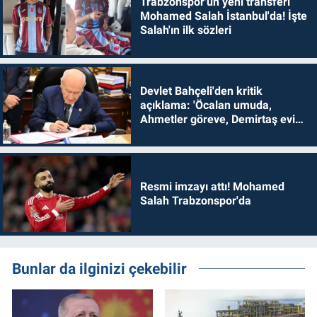
Trabzonspor'un yeni transferi
Mohamed Salah İstanbul'da! İşte
Salah'ın ilk sözleri
Devlet Bahçeli'den kritik
açıklama: 'Öcalan umuda,
Ahmetler göreve, Demirtaş evine
dönmelidir'
Resmi imzayı attı! Mohamed
Salah Trabzonspor'da
Bunlar da ilginizi çekebilir