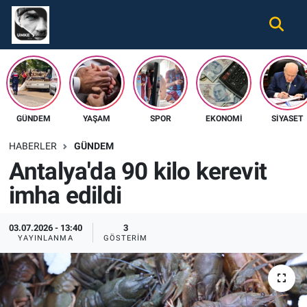
Gündem
Nöbetçi Eczaneler
Ekonomi
Hava Durumu
GÜNDEM
YAŞAM
SPOR
EKONOMI
SIYASET
Spor
Namaz Vakitleri
HABERLER
GÜNDEM
Magazin
Trafik Durumu
Antalya'da 90 kilo kerevit
imha edildi
Tüm Haberler
Süper Lig Puan Durumu ve Fikstür
İletişim
Tüm Manşetler
03.07.2026 - 13:40
3
YAYINLANMA
GÖSTERIM
Künye
Son Dakika Haberleri
Haber Arşivi