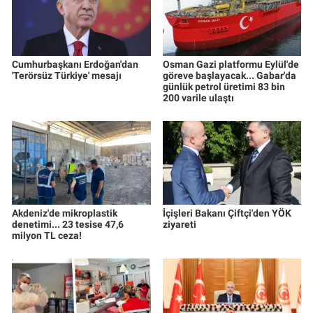
Cumhurbaşkanı Erdoğan'dan
Osman Gazi platformu Eylül'de
'Terörsüz Türkiye' mesajı
göreve başlayacak... Gabar'da
günlük petrol üretimi 83 bin
200 varile ulaştı
Akdeniz'de mikroplastik
İçişleri Bakanı Çiftçi'den YÖK
denetimi... 23 tesise 47,6
ziyareti
milyon TL ceza!