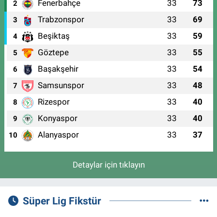
Fenerbahçe
33
73
2
Trabzonspor
33
69
3
Beşiktaş
33
59
4
Göztepe
33
55
5
Başakşehir
33
54
6
Samsunspor
33
48
7
Rizespor
33
40
8
Konyaspor
33
40
9
Alanyaspor
33
37
10
Detaylar için tıklayın
Süper Lig Fikstür