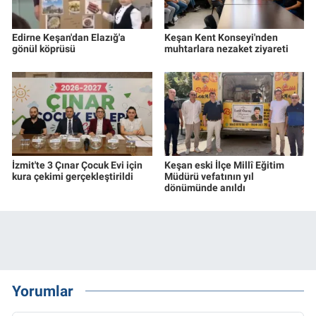
Edirne Keşan'dan Elazığ'a
Keşan Kent Konseyi'nden
gönül köprüsü
muhtarlara nezaket ziyareti
İzmit'te 3 Çınar Çocuk Evi için
Keşan eski İlçe Millî Eğitim
kura çekimi gerçekleştirildi
Müdürü vefatının yıl
dönümünde anıldı
Yorumlar