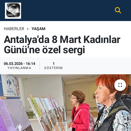
Gündem
Nöbetçi Eczaneler
HABERLER
YAŞAM
Antalya'da 8 Mart Kadınlar
Ekonomi
Hava Durumu
Günü'ne özel sergi
Spor
Namaz Vakitleri
06.03.2026 - 16:14
1
Magazin
Trafik Durumu
YAYINLANMA
GÖSTERIM
Tüm Haberler
Süper Lig Puan Durumu ve Fikstür
İletişim
Tüm Manşetler
Künye
Son Dakika Haberleri
Haber Arşivi