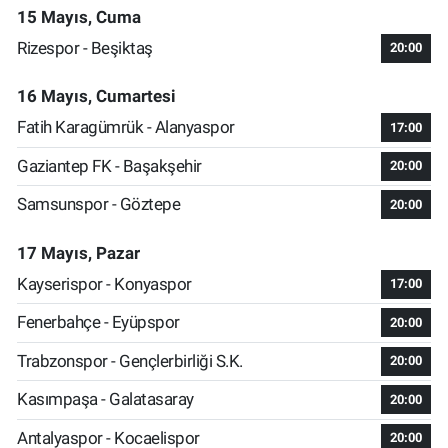
15 Mayıs, Cuma
Rizespor - Beşiktaş
20:00
16 Mayıs, Cumartesi
Fatih Karagümrük - Alanyaspor
17:00
Gaziantep FK - Başakşehir
20:00
Samsunspor - Göztepe
20:00
17 Mayıs, Pazar
Kayserispor - Konyaspor
17:00
Fenerbahçe - Eyüpspor
20:00
Trabzonspor - Gençlerbirliği S.K.
20:00
Kasımpaşa - Galatasaray
20:00
Antalyaspor - Kocaelispor
20:00