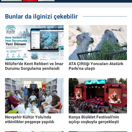
Bunlar da ilginizi çekebilir
Nilüfer'de Kent Rehberi ve İmar
ATA Çiftliği Yoncaları Atatürk
Durumu Sorgulama yenilendi
Parkı'na ulaştı
Nevşehir Kültür Yolu'nda
Konya Bisiklet Festivali'nin
etkinlikler peşpeşe yapıldı
açılışı coşkuyla gerçekleşti