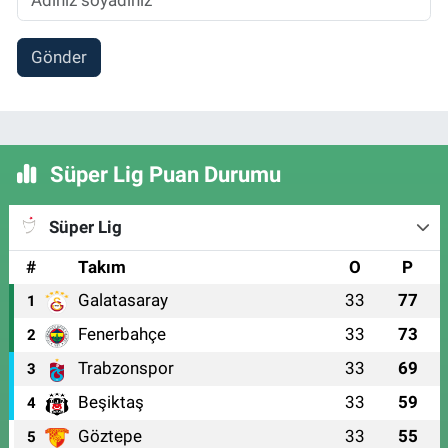
Gönder
Süper Lig Puan Durumu
Süper Lig
#
Takım
O
P
Galatasaray
33
77
1
Fenerbahçe
33
73
2
Trabzonspor
33
69
3
Beşiktaş
33
59
4
Göztepe
33
55
5