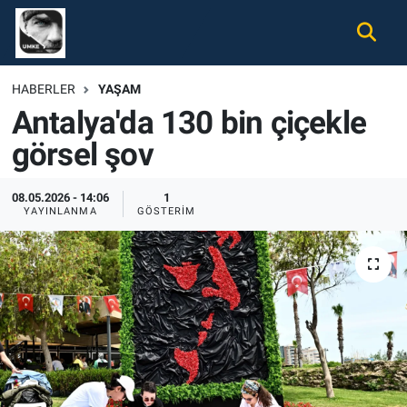
Gündem
Nöbetçi Eczaneler
HABERLER
YAŞAM
Antalya'da 130 bin çiçekle
Ekonomi
Hava Durumu
görsel şov
Spor
Namaz Vakitleri
08.05.2026 - 14:06
1
Magazin
Trafik Durumu
YAYINLANMA
GÖSTERIM
Tüm Haberler
Süper Lig Puan Durumu ve Fikstür
İletişim
Tüm Manşetler
Künye
Son Dakika Haberleri
Haber Arşivi