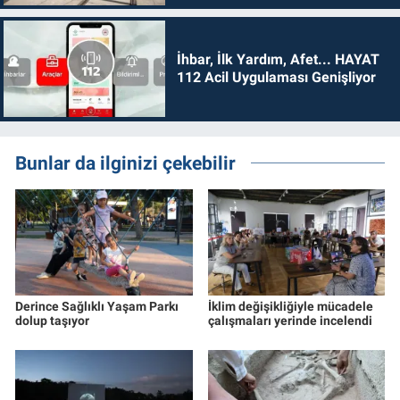
İhbar, İlk Yardım, Afet... HAYAT
112 Acil Uygulaması Genişliyor
Bunlar da ilginizi çekebilir
Derince Sağlıklı Yaşam Parkı
İklim değişikliğiyle mücadele
dolup taşıyor
çalışmaları yerinde incelendi