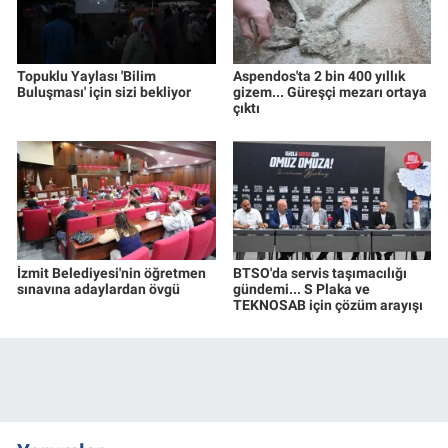
Topuklu Yaylası 'Bilim
Aspendos'ta 2 bin 400 yıllık
Buluşması' için sizi bekliyor
gizem... Güreşçi mezarı ortaya
çıktı
İzmit Belediyesi'nin öğretmen
BTSO'da servis taşımacılığı
sınavına adaylardan övgü
gündemi... S Plaka ve
TEKNOSAB için çözüm arayışı