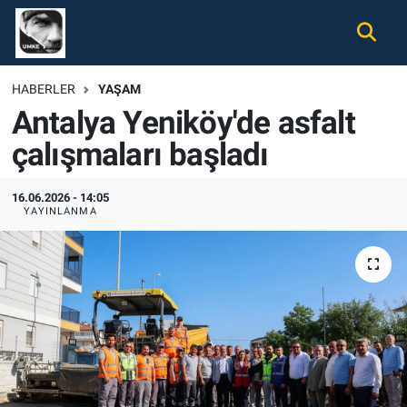
Gündem
Nöbetçi Eczaneler
HABERLER
YAŞAM
Antalya Yeniköy'de asfalt
Ekonomi
Hava Durumu
çalışmaları başladı
Spor
Namaz Vakitleri
16.06.2026 - 14:05
Magazin
Trafik Durumu
YAYINLANMA
Tüm Haberler
Süper Lig Puan Durumu ve Fikstür
İletişim
Tüm Manşetler
Künye
Son Dakika Haberleri
Haber Arşivi