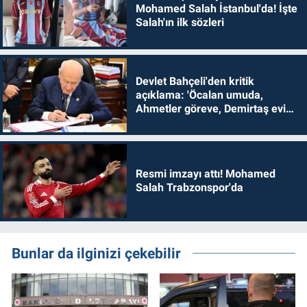
Mohamed Salah İstanbul'da! İşte
Salah'ın ilk sözleri
Devlet Bahçeli'den kritik
açıklama: 'Öcalan umuda,
Ahmetler göreve, Demirtaş evine
dönmelidir'
Resmi imzayı attı! Mohamed
Salah Trabzonspor'da
Bunlar da ilginizi çekebilir