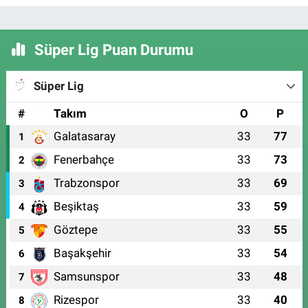
Süper Lig Puan Durumu
Süper Lig
#
Takım
O
P
Galatasaray
33
77
1
Fenerbahçe
33
73
2
Trabzonspor
33
69
3
Beşiktaş
33
59
4
Göztepe
33
55
5
Başakşehir
33
54
6
Samsunspor
33
48
7
Rizespor
33
40
8