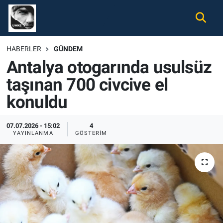
Gündem
Nöbetçi Eczaneler
HABERLER
GÜNDEM
Antalya otogarında usulsüz
Ekonomi
Hava Durumu
taşınan 700 civcive el
Spor
Namaz Vakitleri
konuldu
Magazin
Trafik Durumu
07.07.2026 - 15:02
4
YAYINLANMA
GÖSTERIM
Tüm Haberler
Süper Lig Puan Durumu ve Fikstür
İletişim
Tüm Manşetler
Künye
Son Dakika Haberleri
Haber Arşivi