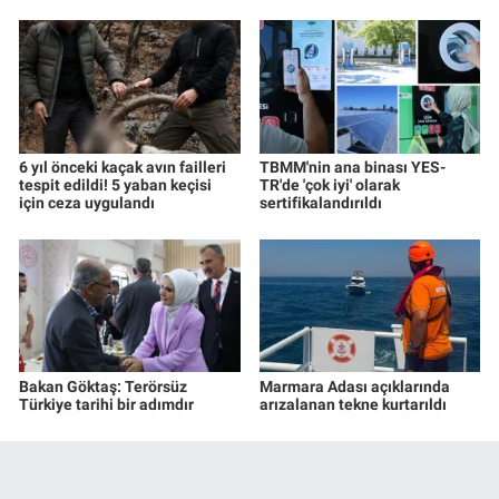
6 yıl önceki kaçak avın failleri
TBMM'nin ana binası YES-
tespit edildi! 5 yaban keçisi
TR'de 'çok iyi' olarak
için ceza uygulandı
sertifikalandırıldı
Bakan Göktaş: Terörsüz
Marmara Adası açıklarında
Türkiye tarihi bir adımdır
arızalanan tekne kurtarıldı