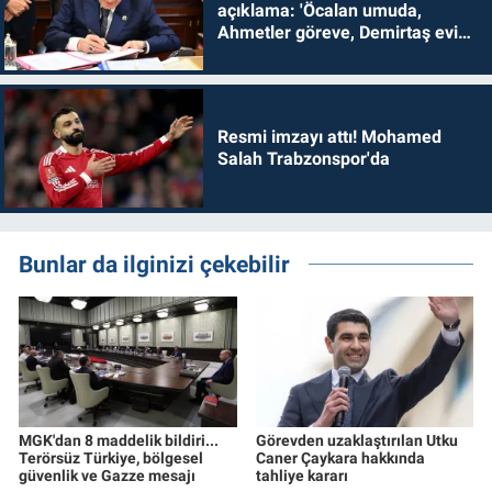
açıklama: 'Öcalan umuda,
Ahmetler göreve, Demirtaş evine
dönmelidir'
Resmi imzayı attı! Mohamed
Salah Trabzonspor'da
Bunlar da ilginizi çekebilir
MGK'dan 8 maddelik bildiri...
Görevden uzaklaştırılan Utku
Terörsüz Türkiye, bölgesel
Caner Çaykara hakkında
güvenlik ve Gazze mesajı
tahliye kararı