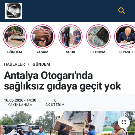
Gündem
Nöbetçi Eczaneler
Ekonomi
Hava Durumu
GÜNDEM
YAŞAM
SPOR
EKONOMI
SIYASET
Spor
Namaz Vakitleri
HABERLER
GÜNDEM
Magazin
Trafik Durumu
Antalya Otogarı'nda
sağlıksız gıdaya geçit yok
Tüm Haberler
Süper Lig Puan Durumu ve Fikstür
İletişim
Tüm Manşetler
16.05.2026 - 14:30
6
YAYINLANMA
GÖSTERIM
Künye
Son Dakika Haberleri
Haber Arşivi