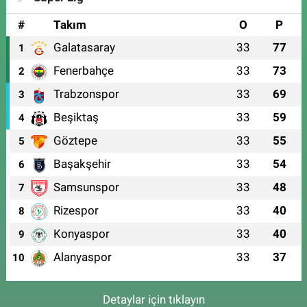
#
Takım
O
P
Galatasaray
33
77
1
Fenerbahçe
33
73
2
Trabzonspor
33
69
3
Beşiktaş
33
59
4
Göztepe
33
55
5
Başakşehir
33
54
6
Samsunspor
33
48
7
Rizespor
33
40
8
Konyaspor
33
40
9
Alanyaspor
33
37
10
Detaylar için tıklayın