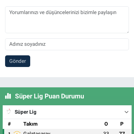
Gönder
Süper Lig Puan Durumu
Süper Lig
#
Takım
O
P
Galatasaray
33
77