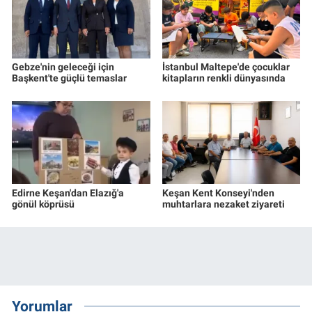
Gebze'nin geleceği için
İstanbul Maltepe'de çocuklar
Başkent'te güçlü temaslar
kitapların renkli dünyasında
Edirne Keşan'dan Elazığ'a
Keşan Kent Konseyi'nden
gönül köprüsü
muhtarlara nezaket ziyareti
Yorumlar