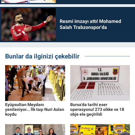
Resmi imzayı attı! Mohamed
Salah Trabzonspor'da
Bunlar da ilginizi çekebilir
Eyüpsultan Meydanı
Bursa'da tarihi eser
yenileniyor... İlk taşı Nuri Aslan
operasyonu! 273 sikke ve 18
koydu
obje ele geçirildi