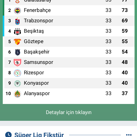
1
Fenerbahçe
33
73
2
Trabzonspor
33
69
3
Beşiktaş
33
59
4
Göztepe
33
55
5
Başakşehir
33
54
6
Samsunspor
33
48
7
Rizespor
33
40
8
Konyaspor
33
40
9
Alanyaspor
33
37
10
Detaylar için tıklayın
Süper Lig Fikstür