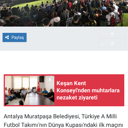
A
-
Paylaş
A
+
Keşan Kent
Konseyi'nden muhtarlara
nezaket ziyareti
Antalya Muratpaşa Belediyesi, Türkiye A Milli
Futbol Takımı'nın Dünya Kupası'ndaki ilk maçını