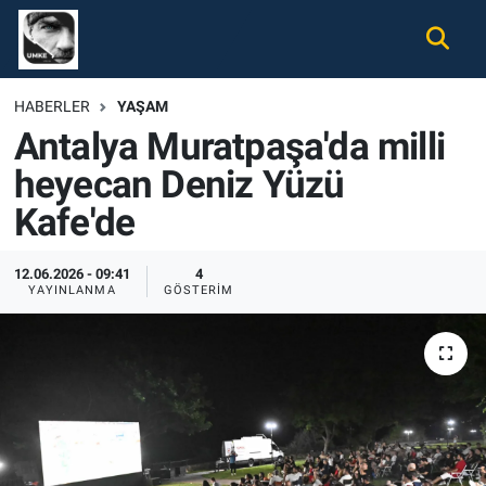
Gündem
Nöbetçi Eczaneler
HABERLER
YAŞAM
Antalya Muratpaşa'da milli
Ekonomi
Hava Durumu
heyecan Deniz Yüzü
Spor
Namaz Vakitleri
Kafe'de
Magazin
Trafik Durumu
12.06.2026 - 09:41
4
YAYINLANMA
GÖSTERIM
Tüm Haberler
Süper Lig Puan Durumu ve Fikstür
İletişim
Tüm Manşetler
Künye
Son Dakika Haberleri
Haber Arşivi