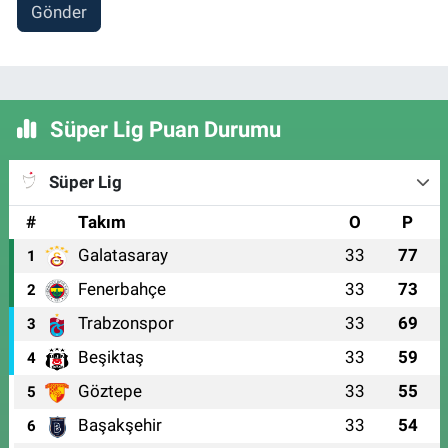
Gönder
Süper Lig Puan Durumu
Süper Lig
#
Takım
O
P
Galatasaray
33
77
1
Fenerbahçe
33
73
2
Trabzonspor
33
69
3
Beşiktaş
33
59
4
Göztepe
33
55
5
Başakşehir
33
54
6