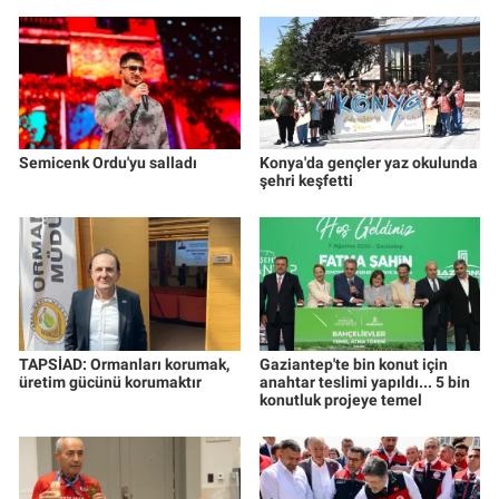
Semicenk Ordu'yu salladı
Konya'da gençler yaz okulunda
şehri keşfetti
TAPSİAD: Ormanları korumak,
Gaziantep'te bin konut için
üretim gücünü korumaktır
anahtar teslimi yapıldı... 5 bin
konutluk projeye temel