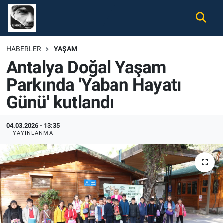
Gündem
Nöbetçi Eczaneler
HABERLER
YAŞAM
Antalya Doğal Yaşam
Ekonomi
Hava Durumu
Parkında 'Yaban Hayatı
Spor
Namaz Vakitleri
Günü' kutlandı
Magazin
Trafik Durumu
04.03.2026 - 13:35
YAYINLANMA
Tüm Haberler
Süper Lig Puan Durumu ve Fikstür
İletişim
Tüm Manşetler
Künye
Son Dakika Haberleri
Haber Arşivi