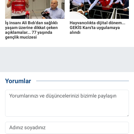
İş insanı Ali Bıdı'dan sağlıklı
Hayvancılıkta dijital dönem...
yaşam üzerine dikkat çeken
GEKİS Kars'ta uygulamaya
açıklamalar... 77 yaşında
alındı
gençlik mucizesi
Yorumlar