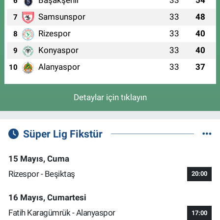
Başakşehir
33
54
6
Samsunspor
33
48
7
Rizespor
33
40
8
Konyaspor
33
40
9
Alanyaspor
33
37
10
Detaylar için tıklayın
Süper Lig Fikstür
15 Mayıs, Cuma
Rizespor - Beşiktaş
20:00
16 Mayıs, Cumartesi
Fatih Karagümrük - Alanyaspor
17:00