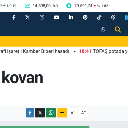
9
14.598,00
79.591,74
%
0.19
%
0
%
-1.82
retli Kamber Biberi hasadı
18:41
TOFAŞ potada yeni sezo
a kovan
-
+
A
A