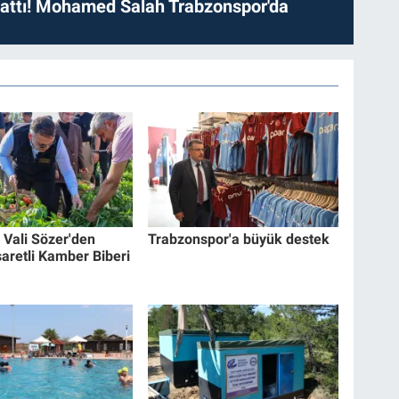
 attı! Mohamed Salah Trabzonspor'da
e Vali Sözer'den
Trabzonspor'a büyük destek
şaretli Kamber Biberi