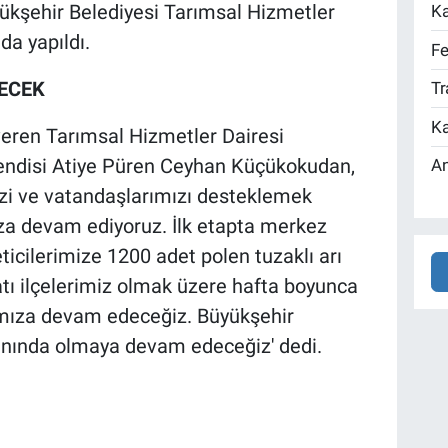
yükşehir Belediyesi Tarımsal Hizmetler
Ka
da yapıldı.
Fe
ECEK
Tr
Ka
 veren Tarımsal Hizmetler Dairesi
hendisi Atiye Püren Ceyhan Küçükokudan,
An
imizi ve vatandaşlarımızı desteklemek
za devam ediyoruz. İlk etapta merkez
ticilerimize 1200 adet polen tuzaklı arı
atı ilçelerimiz olmak üzere hafta boyunca
rımıza devam edeceğiz. Büyükşehir
 yanında olmaya devam edeceğiz' dedi.