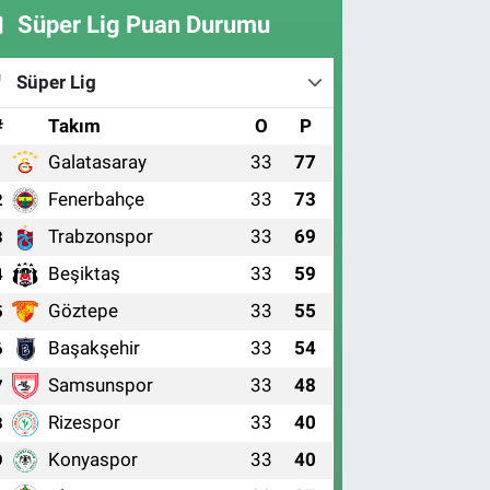
Süper Lig Puan Durumu
Süper Lig
#
Takım
O
P
Galatasaray
33
77
1
Fenerbahçe
33
73
2
Trabzonspor
33
69
3
Beşiktaş
33
59
4
Göztepe
33
55
5
Başakşehir
33
54
6
Samsunspor
33
48
7
Rizespor
33
40
8
Konyaspor
33
40
9