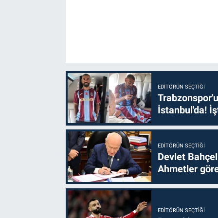
EDITÖRÜN SEÇTIĞI
Trabzonspor'u
İstanbul'da! İş
EDITÖRÜN SEÇTIĞI
Devlet Bahçel
Ahmetler göre
EDITÖRÜN SEÇTIĞI