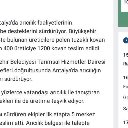
1
lya'da arıcılık faaliyetlerinin
hibe desteklerini sürdürüyor. Büyükşehir
epte bulunan üreticilere polen tuzaklı kovan
n 400 üreticiye 1200 kovan teslim edildi.
1
hir Belediyesi Tarımsal Hizmetler Dairesi
Ri
fleri doğrultusunda Antalya'da arıcılığın
1
nı sürdürüyor.
Fa
te yüzlerce vatandaşı arıcılık ile tanıştıran
Ga
kleri ile de üretime teşvik ediyor.
Sa
ı sürdüren ekipler ilk etapta 5 merkez
17
slim etti. Arıcılık belgesi ile talepte