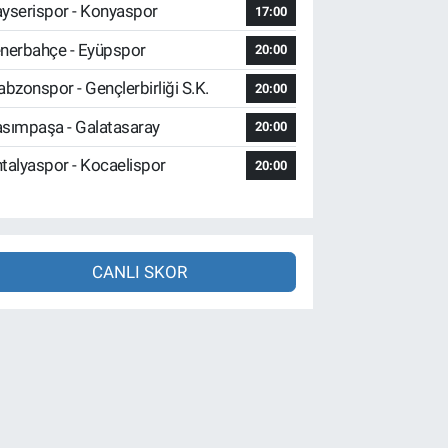
yserispor - Konyaspor
17:00
nerbahçe - Eyüpspor
20:00
abzonspor - Gençlerbirliği S.K.
20:00
sımpaşa - Galatasaray
20:00
talyaspor - Kocaelispor
20:00
CANLI SKOR