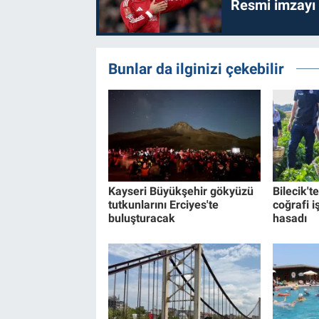
Resmi imzayı
Bunlar da ilginizi çekebilir
Kayseri Büyükşehir gökyüzü
Bilecik't
tutkunlarını Erciyes'te
coğrafi i
buluşturacak
hasadı