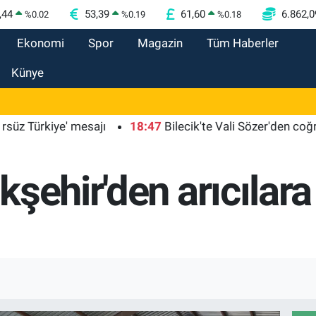
,44
53,39
61,60
6.862,0
%
0.02
%
0.19
%
0.18
Ekonomi
Spor
Magazin
Tüm Haberler
Künye
rkiye' mesajı
18:47
Bilecik'te Vali Sözer'den coğrafi işa
şehir'den arıcılar