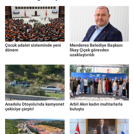
Çocuk adalet sisteminde yeni
Menderes Belediye Başkanı
dönem
İlkay Çiçek görevden
uzaklaştırıldı
Anadolu Otoyolu'nda kamyonet
Arbil Akın kadın muhtarlarla
çekiciye çarptı!
buluştu