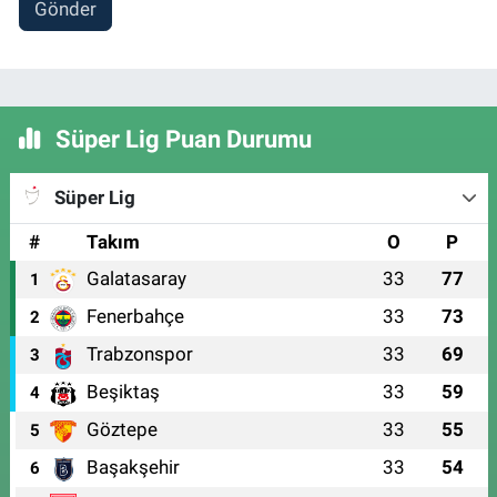
Gönder
Süper Lig Puan Durumu
Süper Lig
#
Takım
O
P
Galatasaray
33
77
1
Fenerbahçe
33
73
2
Trabzonspor
33
69
3
Beşiktaş
33
59
4
Göztepe
33
55
5
Başakşehir
33
54
6