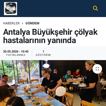
Gündem
Nöbetçi Eczaneler
HABERLER
GÜNDEM
Antalya Büyükşehir çölyak
Ekonomi
Hava Durumu
hastalarının yanında
Spor
Namaz Vakitleri
30.05.2026 - 10:45
1
Magazin
Trafik Durumu
YAYINLANMA
GÖSTERIM
Tüm Haberler
Süper Lig Puan Durumu ve Fikstür
İletişim
Tüm Manşetler
Künye
Son Dakika Haberleri
Haber Arşivi