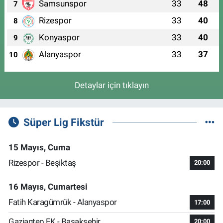
Samsunspor
33
48
7
Rizespor
33
40
8
Konyaspor
33
40
9
Alanyaspor
33
37
10
Detaylar için tıklayın
Süper Lig Fikstür
15 Mayıs, Cuma
Rizespor - Beşiktaş
20:00
16 Mayıs, Cumartesi
Fatih Karagümrük - Alanyaspor
17:00
Gaziantep FK - Başakşehir
20:00