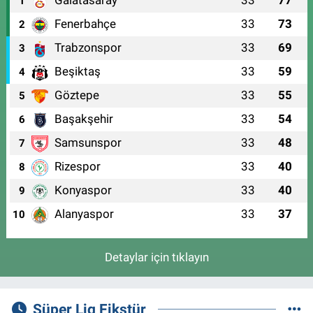
Galatasaray
33
77
1
Fenerbahçe
33
73
2
Trabzonspor
33
69
3
Beşiktaş
33
59
4
Göztepe
33
55
5
Başakşehir
33
54
6
Samsunspor
33
48
7
Rizespor
33
40
8
Konyaspor
33
40
9
Alanyaspor
33
37
10
Detaylar için tıklayın
Süper Lig Fikstür