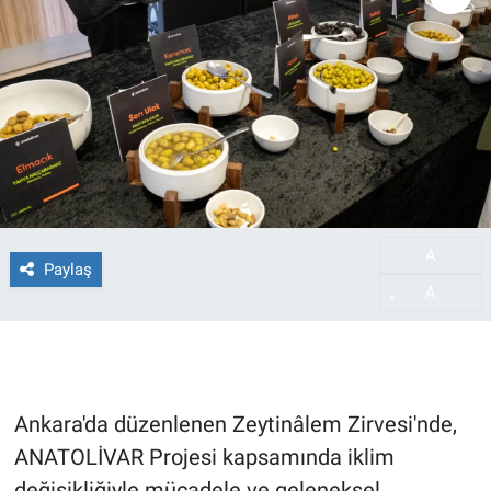
A
-
Paylaş
A
+
Ankara'da düzenlenen Zeytinâlem Zirvesi'nde,
ANATOLİVAR Projesi kapsamında iklim
değişikliğiyle mücadele ve geleneksel