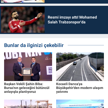
Resmi imzayı attı! Mohamed
Salah Trabzonspor'da
Bunlar da ilginizi çekebilir
Başkan Vekili Şahin Biba:
Kocaeli Darıca'ya
Bursa'nın geleceğini bütüncül
Büyükşehir'den modern ulaşım
anlayışla planlıyoruz
yatırımı