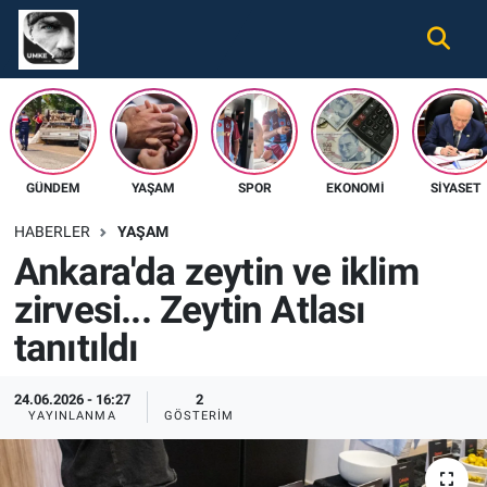
Gündem
Nöbetçi Eczaneler
Ekonomi
Hava Durumu
GÜNDEM
YAŞAM
SPOR
EKONOMI
SIYASET
Spor
Namaz Vakitleri
HABERLER
YAŞAM
Magazin
Trafik Durumu
Ankara'da zeytin ve iklim
zirvesi... Zeytin Atlası
Tüm Haberler
Süper Lig Puan Durumu ve Fikstür
tanıtıldı
İletişim
Tüm Manşetler
24.06.2026 - 16:27
2
Künye
Son Dakika Haberleri
YAYINLANMA
GÖSTERIM
Haber Arşivi