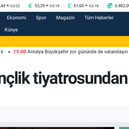
,44
53,39
61,60
6.862,0
%
0.02
%
0.19
%
0.18
Ekonomi
Spor
Magazin
Tüm Haberler
Künye
15:00
Antalya Büyükşehir zor gününde de vatandaşın yanınd
nçlik tiyatrosundan