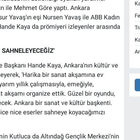
Ka
un ile Mehmet Göre yaptı. Ankara
Fe
ur Yavaş'ın eşi Nursen Yavaş ile ABB Kadın
Hande Kaya da prömiyeri izleyenler arasında
Tr
Ka
 S
AHNELEYECEĞİZ'
An
e Başkanı Hande Kaya, Ankara'nın kültür ve
eyerek, 'Harika bir sanat akşamına ev
yarım yıllık çalışmasıyla, emeğiyle,
t akşamı organize ettik. Güzel bir oyundu,
cek. Ankara bir sanat ve kültür başkenti.
ice nice eserler sahneye koyacağımızı
 Kutluca da Altındağ Gençlik Merkezi'nin