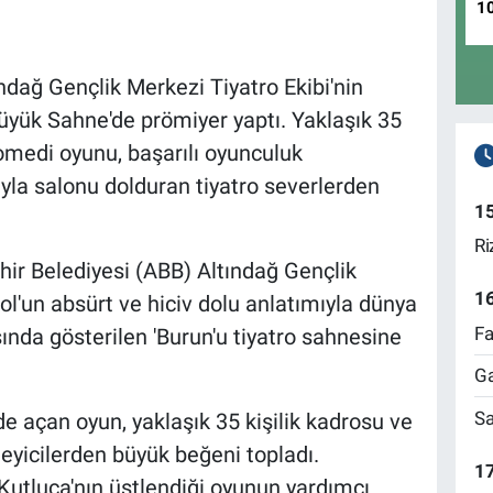
1
ndağ Gençlik Merkezi Tiyatro Ekibi'nin
 Büyük Sahne'de prömiyer yaptı. Yaklaşık 35
komedi oyunu, başarılı oyunculuk
la salonu dolduran tiyatro severlerden
1
Ri
ir Belediyesi (ABB) Altındağ Gençlik
1
ol'un absürt ve hiciv dolu anlatımıyla dünya
Fa
sında gösterilen 'Burun'u tiyatro sahnesine
Ga
Sa
e açan oyun, yaklaşık 35 kişilik kadrosu ve
leyicilerden büyük beğeni topladı.
17
tluca'nın üstlendiği oyunun yardımcı