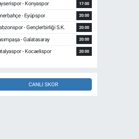
yserispor - Konyaspor
17:00
nerbahçe - Eyüpspor
20:00
abzonspor - Gençlerbirliği S.K.
20:00
sımpaşa - Galatasaray
20:00
talyaspor - Kocaelispor
20:00
CANLI SKOR