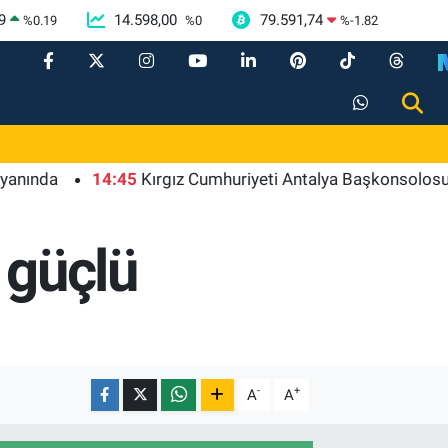
9
14.598,00
79.591,74
%
0.19
%
0
%
-1.82
a
14:45
Kırgız Cumhuriyeti Antalya Başkonsolosu Başkan V
 güçlü
-
+
A
A