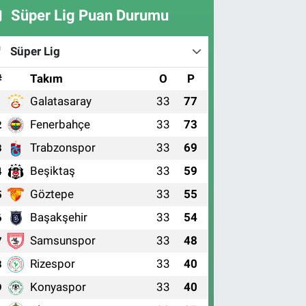
Süper Lig Puan Durumu
Süper Lig
#
Takım
O
P
Galatasaray
33
77
1
Fenerbahçe
33
73
2
Trabzonspor
33
69
3
Beşiktaş
33
59
4
Göztepe
33
55
5
Başakşehir
33
54
6
Samsunspor
33
48
7
Rizespor
33
40
8
Konyaspor
33
40
9