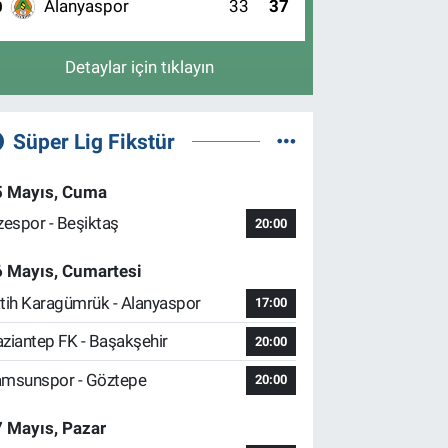
Alanyaspor
33
37
0
Detaylar için tıklayın
Süper Lig Fikstür
5 Mayıs, Cuma
zespor - Beşiktaş
20:00
6 Mayıs, Cumartesi
tih Karagümrük - Alanyaspor
17:00
ziantep FK - Başakşehir
20:00
msunspor - Göztepe
20:00
 Mayıs, Pazar