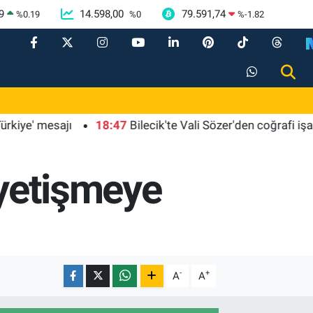
9
14.598,00
79.591,74
%
0.19
%
0
%
-1.82
 mesajı
18:47
Bilecik'te Vali Sözer'den coğrafi işaretli 
 yetişmeye
-
+
A
A