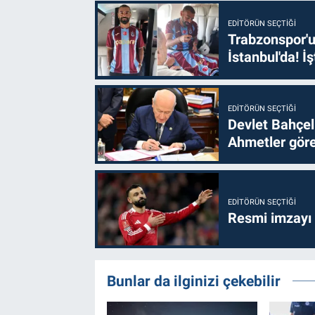
EDITÖRÜN SEÇTIĞI
Trabzonspor'u
İstanbul'da! İş
EDITÖRÜN SEÇTIĞI
Devlet Bahçel
Ahmetler göre
EDITÖRÜN SEÇTIĞI
Resmi imzayı
Bunlar da ilginizi çekebilir