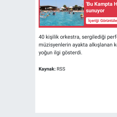
'Bu Kampta Ha
sunuyor
İçeriği Görüntül
40 kişilik orkestra, sergilediği pe
müzisyenlerin ayakta alkışlanan k
yoğun ilgi gösterdi.
Kaynak:
RSS