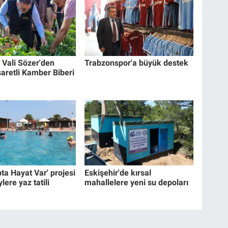
e Vali Sözer'den
Trabzonspor'a büyük destek
şaretli Kamber Biberi
ta Hayat Var' projesi
Eskişehir'de kırsal
lere yaz tatili
mahallelere yeni su depoları