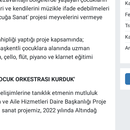
Ka
i ve kendilerini müzikle ifade edebilmeleri
Fe
cuğa Sanat' projesi meyvelerini vermeye
Tr
Ka
hipliği yaptığı proje kapsamında;
Başkentli çocuklara alanında uzman
An
ello, flüt, piyano ve klarnet eğitimi
 ÇOCUK ORKESTRASI KURDUK'
elişimlerine tanıklık etmenin mutluluk
n ve Aile Hizmetleri Daire Başkanlığı Proje
 sanat projemiz, 2022 yılında Altındağ