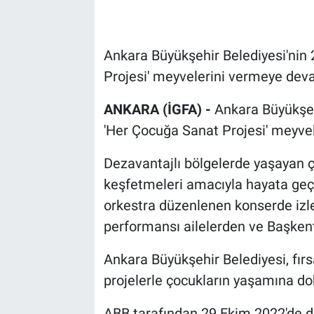
Ankara Büyükşehir Belediyesi'nin 
Projesi' meyvelerini vermeye dev
ANKARA (İGFA) -
Ankara Büyükşehi
'Her Çocuğa Sanat Projesi' meyve
Dezavantajlı bölgelerde yaşayan ç
keşfetmeleri amacıyla hayata geçi
orkestra düzenlenen konserde izley
performansı ailelerden ve Başkent
Ankara Büyükşehir Belediyesi, fırsa
projelerle çocukların yaşamına d
ABB tarafından 29 Ekim 2022'de d