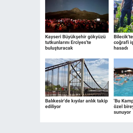
Kayseri Büyükşehir gökyüzü
Bilecik't
tutkunlarını Erciyes'te
coğrafi i
buluşturacak
hasadı
Balıkesir'de kıyılar anlık takip
'Bu Kamp
ediliyor
özel birey
sunuyor