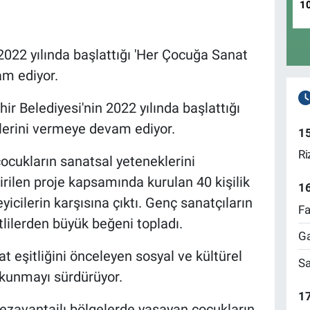
1
2022 yılında başlattığı 'Her Çocuğa Sanat
am ediyor.
r Belediyesi'nin 2022 yılında başlattığı
lerini vermeye devam ediyor.
1
Ri
ocukların sanatsal yeteneklerini
rilen proje kapsamında kurulan 40 kişilik
1
icilerin karşısına çıktı. Genç sanatçıların
Fa
lilerden büyük beğeni topladı.
Ga
t eşitliğini önceleyen sosyal ve kültürel
Sa
okunmayı sürdürüyor.
17
ezavantajlı bölgelerde yaşayan çocukların