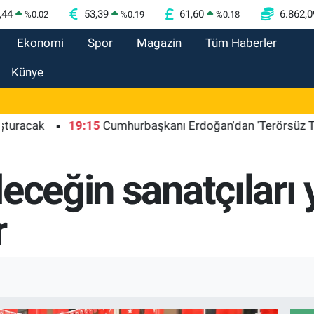
,44
53,39
61,60
6.862,0
%
0.02
%
0.19
%
0.18
Ekonomi
Spor
Magazin
Tüm Haberler
Künye
ak
19:15
Cumhurbaşkanı Erdoğan'dan 'Terörsüz Türkiye'
leceğin sanatçıları
r