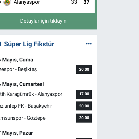
Alanyaspor
33
37
0
Detaylar için tıklayın
Süper Lig Fikstür
5 Mayıs, Cuma
zespor - Beşiktaş
20:00
6 Mayıs, Cumartesi
tih Karagümrük - Alanyaspor
17:00
ziantep FK - Başakşehir
20:00
msunspor - Göztepe
20:00
 Mayıs, Pazar