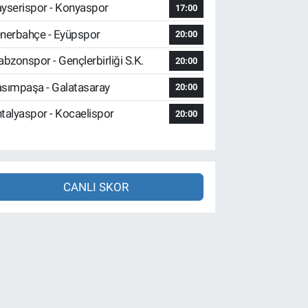
yserispor - Konyaspor
17:00
nerbahçe - Eyüpspor
20:00
abzonspor - Gençlerbirliği S.K.
20:00
sımpaşa - Galatasaray
20:00
talyaspor - Kocaelispor
20:00
CANLI SKOR