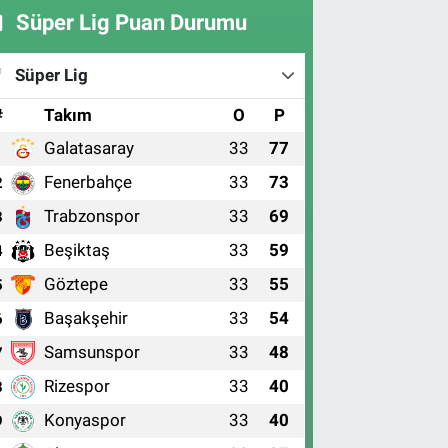
Süper Lig Puan Durumu
Süper Lig
#
Takım
O
P
Galatasaray
33
77
1
Fenerbahçe
33
73
2
Trabzonspor
33
69
3
Beşiktaş
33
59
4
Göztepe
33
55
5
Başakşehir
33
54
6
Samsunspor
33
48
7
Rizespor
33
40
8
Konyaspor
33
40
9