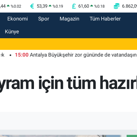
,44
53,39
61,60
6.862,0
%
0.02
%
0.19
%
0.18
Ekonomi
Spor
Magazin
Tüm Haberler
Künye
15:00
Antalya Büyükşehir zor gününde de vatandaşın yanınd
ram için tüm hazırl