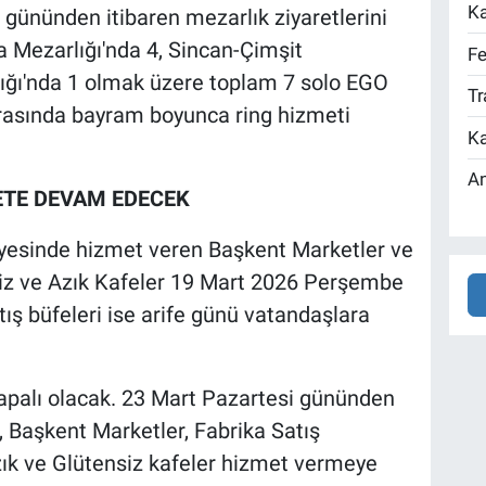
Ka
gününden itibaren mezarlık ziyaretlerini
 Mezarlığı'nda 4, Sincan-Çimşit
Fe
lığı'nda 1 olmak üzere toplam 7 solo EGO
Tr
arasında bayram boyunca ring hizmeti
Ka
An
ETE DEVAM EDECEK
yesinde hizmet veren Başkent Marketler ve
siz ve Azık Kafeler 19 Mart 2026 Perşembe
ış büfeleri ise arife günü vatandaşlara
apalı olacak. 23 Mart Pazartesi gününden
, Başkent Marketler, Fabrika Satış
zık ve Glütensiz kafeler hizmet vermeye