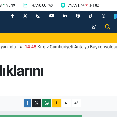
9
14.598,00
79.591,74
%
0.19
%
0
%
-1.82
a
14:45
Kırgız Cumhuriyeti Antalya Başkonsolosu Başkan 
ıklarını
-
+
A
A