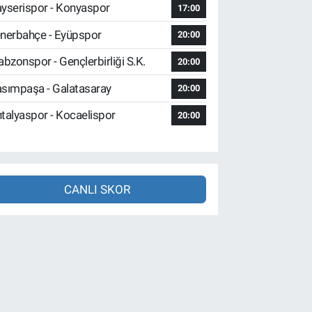
yserispor - Konyaspor
17:00
nerbahçe - Eyüpspor
20:00
abzonspor - Gençlerbirliği S.K.
20:00
sımpaşa - Galatasaray
20:00
talyaspor - Kocaelispor
20:00
CANLI SKOR