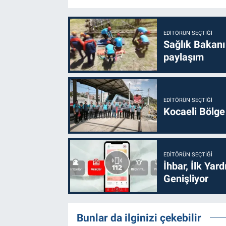
EDITÖRÜN SEÇTIĞI
Sağlık Bakanı
paylaşım
EDITÖRÜN SEÇTIĞI
Kocaeli Bölge
EDITÖRÜN SEÇTIĞI
İhbar, İlk Yar
Genişliyor
Bunlar da ilginizi çekebilir