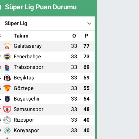
Süper Lig Puan Durumu
Süper Lig
#
Takım
O
P
Galatasaray
33
77
1
Fenerbahçe
33
73
2
Trabzonspor
33
69
3
Beşiktaş
33
59
4
Göztepe
33
55
5
Başakşehir
33
54
6
Samsunspor
33
48
7
Rizespor
33
40
8
Konyaspor
33
40
9