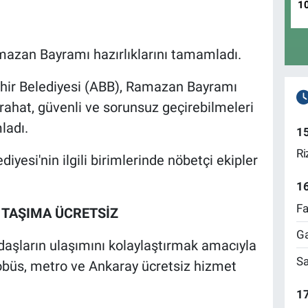
1
mazan Bayramı hazırlıklarını tamamladı.
hir Belediyesi (ABB), Ramazan Bayramı
rahat, güvenli ve sorunsuz geçirebilmeleri
ladı.
1
Ri
yesi'nin ilgili birimlerinde nöbetçi ekipler
1
Fa
TAŞIMA ÜCRETSİZ
Ga
şların ulaşımını kolaylaştırmak amacıyla
Sa
büs, metro ve Ankaray ücretsiz hizmet
17