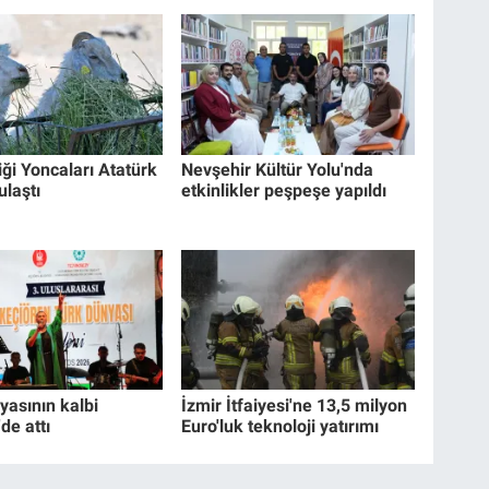
iği Yoncaları Atatürk
Nevşehir Kültür Yolu'nda
ulaştı
etkinlikler peşpeşe yapıldı
yasının kalbi
İzmir İtfaiyesi'ne 13,5 milyon
de attı
Euro'luk teknoloji yatırımı