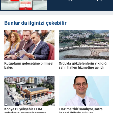
Bunlar da ilginizi çekebilir
Kutupların geleceğine bilimsel
Ordu'da gökdelenlerin yıkıldığı
bakış
sahil halkın hizmetine açıldı
Konya Büyükşehir FERA
'Hazımsızlık' sanılıyor, safra
şubelerini yaygınlaştırıyor
kesesi iltihabı çıkıyor