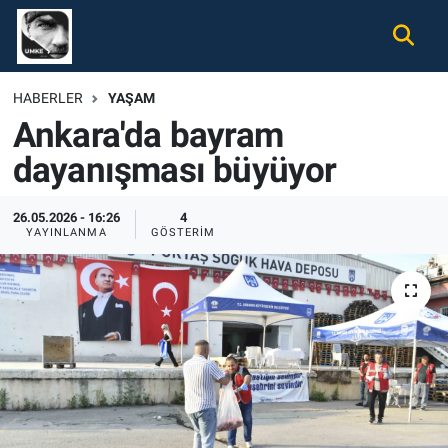
Gündem
Nöbetçi Eczaneler
HABERLER
YAŞAM
Ankara'da bayram
Ekonomi
Hava Durumu
dayanışması büyüyor
Spor
Namaz Vakitleri
26.05.2026 - 16:26
4
Magazin
Trafik Durumu
YAYINLANMA
GÖSTERIM
Tüm Haberler
Süper Lig Puan Durumu ve Fikstür
İletişim
Tüm Manşetler
Künye
Son Dakika Haberleri
Haber Arşivi