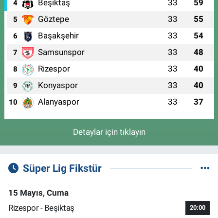
Beşiktaş
33
59
4
Göztepe
33
55
5
Başakşehir
33
54
6
Samsunspor
33
48
7
Rizespor
33
40
8
Konyaspor
33
40
9
Alanyaspor
33
37
10
Detaylar için tıklayın
Süper Lig Fikstür
15 Mayıs, Cuma
Rizespor - Beşiktaş
20:00