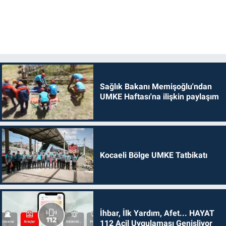
Sağlık Bakanı Memişoğlu'ndan
UMKE Haftası'na ilişkin paylaşım
Kocaeli Bölge UMKE Tatbikatı
İhbar, İlk Yardım, Afet... HAYAT
112 Acil Uygulaması Genişliyor