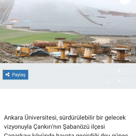
A
-
Paylaş
A
+
Ankara Üniversitesi, sürdürülebilir bir gelecek
vizyonuyla Çankırı'nın Şabanözü ilçesi
Çaparkayı köyünde hayata geçirdiği dev güneş