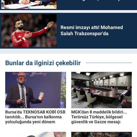
dönmelidir'
Resmi imzayı attı! Mohamed
Salah Trabzonspor'da
Bunlar da ilginizi çekebilir
Bursa'da TEKNOSAB KOBİ OSB
MGK'dan 8 maddelik bildiri...
tanıtıldı... Bursa'nın kalkınma
Terörsüz Türkiye, bölgesel
yolculuğunda yeni dönem
güvenlik ve Gazze mesajı