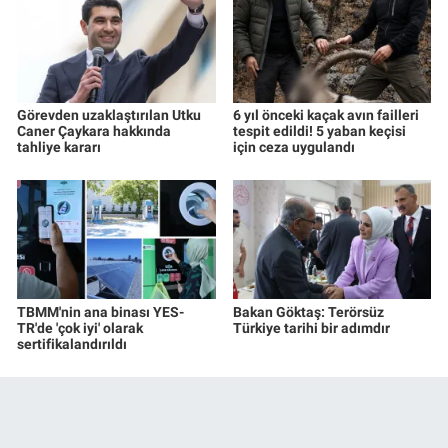
Görevden uzaklaştırılan Utku
6 yıl önceki kaçak avın failleri
Caner Çaykara hakkında
tespit edildi! 5 yaban keçisi
tahliye kararı
için ceza uygulandı
TBMM'nin ana binası YES-
Bakan Göktaş: Terörsüz
TR'de 'çok iyi' olarak
Türkiye tarihi bir adımdır
sertifikalandırıldı