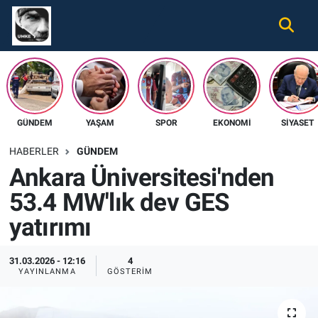
Gündem
Nöbetçi Eczaneler
Ekonomi
Hava Durumu
GÜNDEM
YAŞAM
SPOR
EKONOMI
SIYASET
Spor
Namaz Vakitleri
HABERLER
GÜNDEM
Magazin
Trafik Durumu
Ankara Üniversitesi'nden
53.4 MW'lık dev GES
Tüm Haberler
Süper Lig Puan Durumu ve Fikstür
yatırımı
İletişim
Tüm Manşetler
31.03.2026 - 12:16
4
Künye
Son Dakika Haberleri
YAYINLANMA
GÖSTERIM
Haber Arşivi