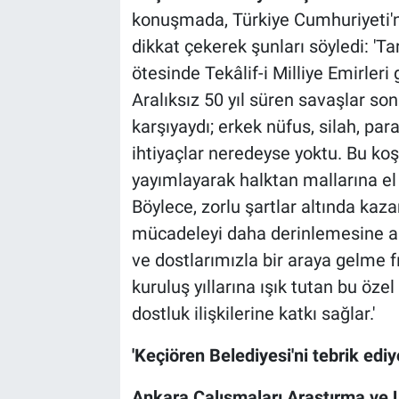
konuşmada, Türkiye Cumhuriyeti'n
dikkat çekerek şunları söyledi: 'Ta
ötesinde Tekâlif-i Milliye Emirleri
Aralıksız 50 yıl süren savaşlar son
karşıyaydı; erkek nüfus, silah, par
ihtiyaçlar neredeyse yoktu. Bu koşul
yayımlayarak halktan mallarına el 
Böylece, zorlu şartlar altında kaza
mücadeleyi daha derinlemesine a
ve dostlarımızla bir araya gelme 
kuruluş yıllarına ışık tutan bu özel 
dostluk ilişkilerine katkı sağlar.'
'Keçiören Belediyesi'ni tebrik edi
Ankara Çalışmaları Araştırma ve