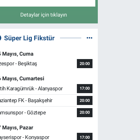
Detaylar için tıklayın
Süper Lig Fikstür
5 Mayıs, Cuma
zespor - Beşiktaş
20:00
6 Mayıs, Cumartesi
tih Karagümrük - Alanyaspor
17:00
ziantep FK - Başakşehir
20:00
msunspor - Göztepe
20:00
 Mayıs, Pazar
yserispor - Konyaspor
17:00