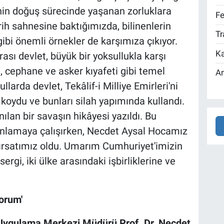
in doğuş sürecinde yaşanan zorluklara
Fe
rih sahnesine baktığımızda, bilinenlerin
Tr
 gibi önemli örnekler de karşımıza çıkıyor.
Ka
rası devlet, büyük bir yoksullukla karşı
a, cephane ve asker kıyafeti gibi temel
An
larda devlet, Tekâlif-i Milliye Emirleri'ni
koydu ve bunları silah yapımında kullandı.
nılan bir savaşın hikâyesi yazıldı. Bu
nlamaya çalışırken, Necdet Aysal Hocamız
fırsatımız oldu. Umarım Cumhuriyet'imizin
sergi, iki ülke arasındaki işbirliklerine ve
yorum'
 Uygulama Merkezi Müdürü Prof. Dr. Necdet