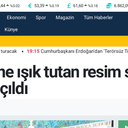
,44
53,39
61,60
6.862,0
%
0.02
%
0.19
%
0.18
Ekonomi
Spor
Magazin
Tüm Haberler
Künye
ak
19:15
Cumhurbaşkanı Erdoğan'dan 'Terörsüz Türkiye' 
ne ışık tutan resim 
çıldı