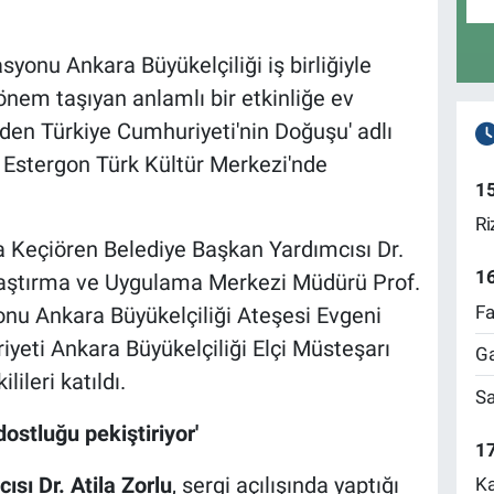
yonu Ankara Büyükelçiliği iş birliğiyle
önem taşıyan anlamlı bir etkinliğe ev
nden Türkiye Cumhuriyeti'nin Doğuşu' adlı
i Estergon Türk Kültür Merkezi'nde
1
Ri
a Keçiören Belediye Başkan Yardımcısı Dr.
1
Araştırma ve Uygulama Merkezi Müdürü Prof.
Fa
nu Ankara Büyükelçiliği Ateşesi Evgeni
yeti Ankara Büyükelçiliği Elçi Müsteşarı
Ga
ileri katıldı.
Sa
dostluğu pekiştiriyor'
17
sı Dr. Atila Zorlu
, sergi açılışında yaptığı
Ka