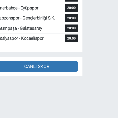
nerbahçe - Eyüpspor
20:00
abzonspor - Gençlerbirliği S.K.
20:00
sımpaşa - Galatasaray
20:00
talyaspor - Kocaelispor
20:00
CANLI SKOR