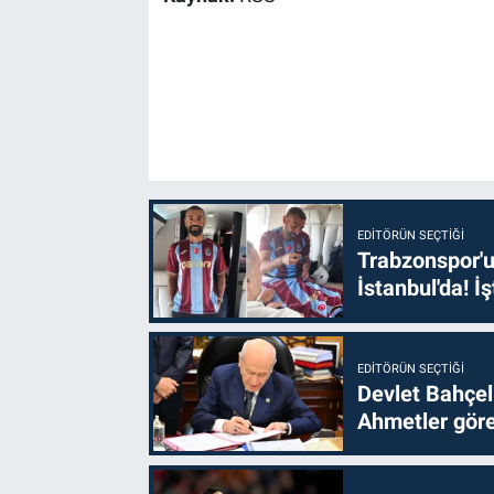
EDITÖRÜN SEÇTIĞI
Trabzonspor'u
İstanbul'da! İş
EDITÖRÜN SEÇTIĞI
Devlet Bahçel
Ahmetler göre