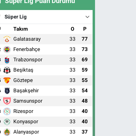
Süper Lig Puan Durumu
Süper Lig
#
Takım
O
P
Galatasaray
33
77
1
Fenerbahçe
33
73
2
Trabzonspor
33
69
3
Beşiktaş
33
59
4
Göztepe
33
55
5
Başakşehir
33
54
6
Samsunspor
33
48
7
Rizespor
33
40
8
Konyaspor
33
40
9
Alanyaspor
33
37
0