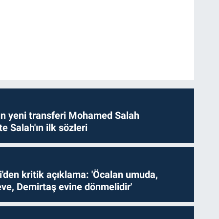
n yeni transferi Mohamed Salah
te Salah'ın ilk sözleri
i'den kritik açıklama: 'Öcalan umuda,
ve, Demirtaş evine dönmelidir'