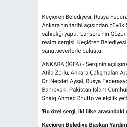
Keçiören Belediyesi, Rusya Federas
Ankara'nın tarihi açısından büyük 
sahipliği yaptı. 'Lansere'nin Gözü
resim sergisi, Keçiören Belediyes
sanatseverlerle buluştu.
ANKARA (İGFA) - Serginin açılışın
Atila Zorlu, Ankara Çalışmaları 
Dr. Necdet Aysal, Rusya Federasyo
Bahrevski, Pakistan İslam Cumhuri
Shaiq Ahmed Bhutto ve elçilik yetkil
'Bu özel sergi, iki ülke arasındaki 
Keçiören Belediye Başkan Yardımcı