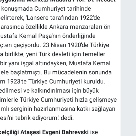
ığı konuşmada Cumhuriyet tarihinde
belirterek, 'Lansere tarafından 1922'de
 arasında özellikle Ankara manzaraları ön
 Mustafa Kemal Paşa'nın önderliğinde
reçten geçiyordu. 23 Nisan 1920'de Türkiye
 birlikte, yeni Türk devleti için temeller
 bir yanı işgal altındayken, Mustafa Kemal
dele başlatmıştı. Bu mücadelenin sonunda
im 1923'te Türkiye Cumhuriyeti kuruldu.
dilmesi ve kalkındırılması için büyük
rimlerle Türkiye Cumhuriyeti hızla gelişmeye
amlı serginin hazırlanmasına katkı sağlayan
esi'ni tebrik ediyorum.' dedi.
lçiliği Ataşesi Evgeni Bahrevski
ise