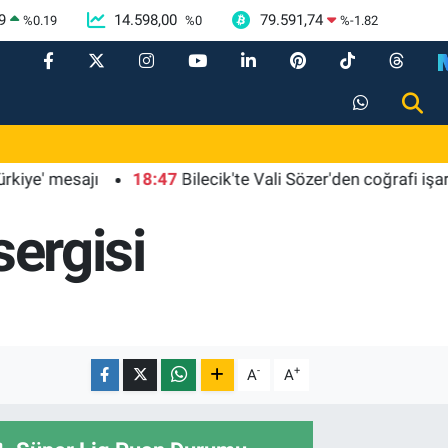
9
14.598,00
79.591,74
%
0.19
%
0
%
-1.82
mesajı
18:47
Bilecik'te Vali Sözer'den coğrafi işaretli 
sergisi
-
+
A
A