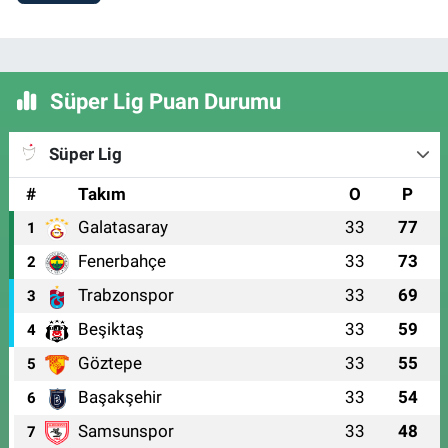
Süper Lig Puan Durumu
Süper Lig
#
Takım
O
P
Galatasaray
33
77
1
Fenerbahçe
33
73
2
Trabzonspor
33
69
3
Beşiktaş
33
59
4
Göztepe
33
55
5
Başakşehir
33
54
6
Samsunspor
33
48
7