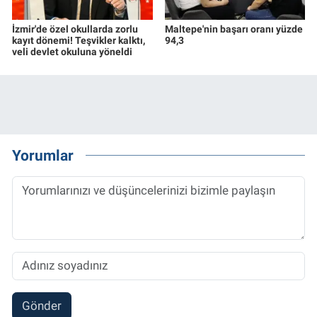
İzmir'de özel okullarda zorlu
Maltepe'nin başarı oranı yüzde
kayıt dönemi! Teşvikler kalktı,
94,3
veli devlet okuluna yöneldi
Yorumlar
Gönder