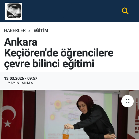
Gündem
Nöbetçi Eczaneler
HABERLER
EĞITIM
Ankara
Ekonomi
Hava Durumu
Keçiören'de öğrencilere
Spor
Namaz Vakitleri
çevre bilinci eğitimi
Magazin
Trafik Durumu
13.03.2026 - 09:57
YAYINLANMA
Tüm Haberler
Süper Lig Puan Durumu ve Fikstür
İletişim
Tüm Manşetler
Künye
Son Dakika Haberleri
Haber Arşivi