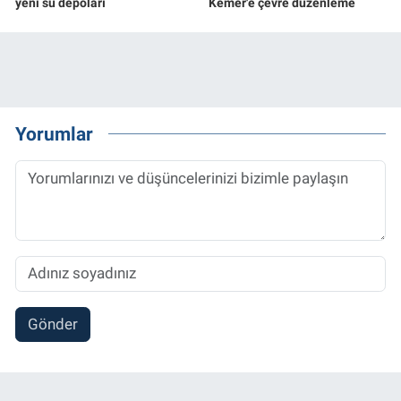
yeni su depoları
Kemer'e çevre düzenleme
Yorumlar
Gönder