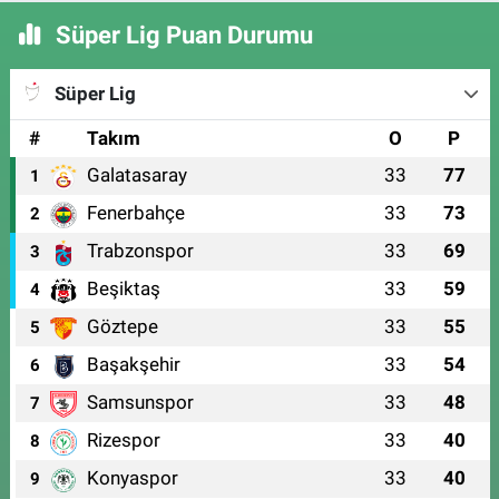
Süper Lig Puan Durumu
Süper Lig
#
Takım
O
P
Galatasaray
33
77
1
Fenerbahçe
33
73
2
Trabzonspor
33
69
3
Beşiktaş
33
59
4
Göztepe
33
55
5
Başakşehir
33
54
6
Samsunspor
33
48
7
Rizespor
33
40
8
Konyaspor
33
40
9