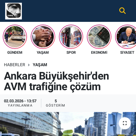
Gündem
Nöbetçi Eczaneler
Ekonomi
Hava Durumu
GÜNDEM
YAŞAM
SPOR
EKONOMI
SIYASET
Spor
Namaz Vakitleri
HABERLER
YAŞAM
Magazin
Trafik Durumu
Ankara Büyükşehir'den
AVM trafiğine çözüm
Tüm Haberler
Süper Lig Puan Durumu ve Fikstür
İletişim
Tüm Manşetler
02.03.2026 - 13:57
5
YAYINLANMA
GÖSTERIM
Künye
Son Dakika Haberleri
Haber Arşivi