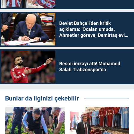
Devlet Bahçeli'den kritik
açıklama: 'Öcalan umuda,
Ahmetler göreve, Demirtaş evine
dönmelidir'
Resmi imzayı attı! Mohamed
Salah Trabzonspor'da
Bunlar da ilginizi çekebilir