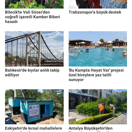
Bilecik'te Vali Sözer'den
Trabzonspor'a büyük destek
coğrafi işaretli Kamber Biberi
hasadı
Balıkesir'de kıyılar anlık takip
'Bu Kampta Hayat Var' projesi
ediliyor
özel bireylere yaz tatili
sunuyor
Eskişehir'de kırsal mahallelere
Antalya Büyükşehir'den