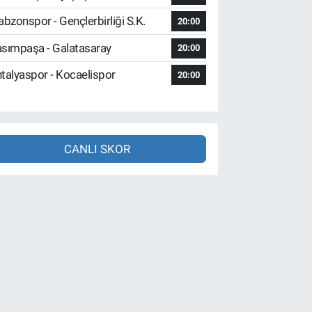
abzonspor - Gençlerbirliği S.K.
20:00
sımpaşa - Galatasaray
20:00
talyaspor - Kocaelispor
20:00
CANLI SKOR