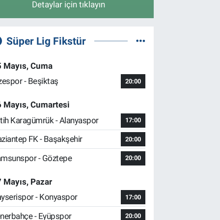
Detaylar için tıklayın
Süper Lig Fikstür
5 Mayıs, Cuma
zespor - Beşiktaş
20:00
6 Mayıs, Cumartesi
tih Karagümrük - Alanyaspor
17:00
ziantep FK - Başakşehir
20:00
msunspor - Göztepe
20:00
 Mayıs, Pazar
yserispor - Konyaspor
17:00
nerbahçe - Eyüpspor
20:00