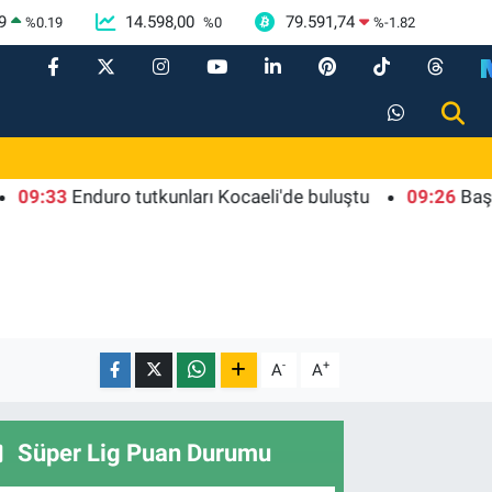
9
14.598,00
79.591,74
%
0.19
%
0
%
-1.82
3
Enduro tutkunları Kocaeli'de buluştu
09:26
Başkentte y
-
+
A
A
Süper Lig Puan Durumu