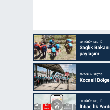
EDITÖRÜN SEÇTIĞI
Sağlık Bakanı
paylaşım
EDITÖRÜN SEÇTIĞI
Kocaeli Bölge
EDITÖRÜN SEÇTIĞI
İhbar, İlk Yar