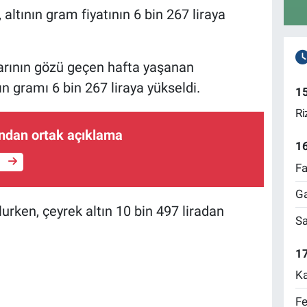
 altının gram fiyatının 6 bin 267 liraya
larının gözü geçen hafta yaşanan
n gramı 6 bin 267 liraya yükseldi.
1
Ri
ından ortak açıklama
1
e
Fa
Ga
lurken, çeyrek altın 10 bin 497 liradan
Sa
17
Ka
Fe