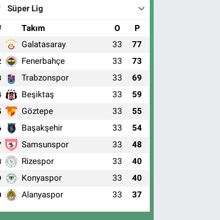
Süper Lig
#
Takım
O
P
Galatasaray
33
77
1
Fenerbahçe
33
73
2
Trabzonspor
33
69
3
Beşiktaş
33
59
4
Göztepe
33
55
5
Başakşehir
33
54
6
Samsunspor
33
48
7
Rizespor
33
40
8
Konyaspor
33
40
9
Alanyaspor
33
37
0