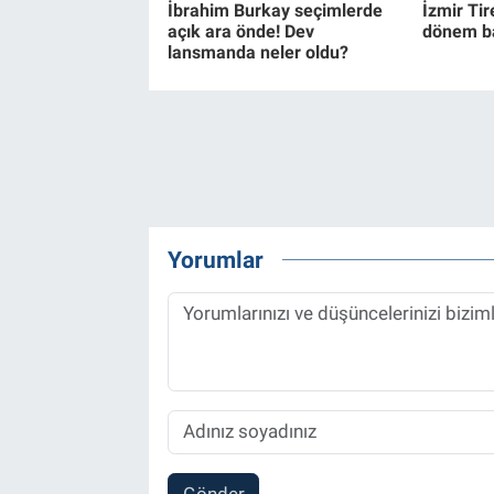
İbrahim Burkay seçimlerde
İzmir Tir
açık ara önde! Dev
dönem ba
lansmanda neler oldu?
Yorumlar
Gönder