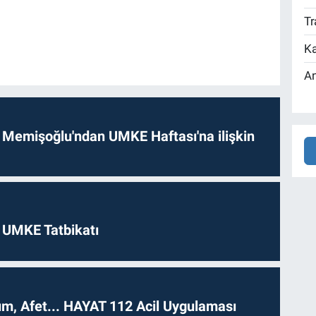
Tr
Ka
An
 Memişoğlu'ndan UMKE Haftası'na ilişkin
 UMKE Tatbikatı
dım, Afet... HAYAT 112 Acil Uygulaması