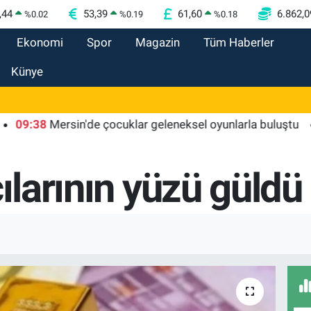
,44
53,39
61,60
6.862,0
%
0.02
%
0.19
%
0.18
Ekonomi
Spor
Magazin
Tüm Haberler
Künye
38
Mersin'de çocuklar geleneksel oyunlarla buluştu
09:3
cılarının yüzü güldü