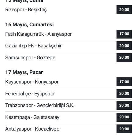
15 Mayıs, Cuma
Rizespor - Beşiktaş
20:00
16 Mayıs, Cumartesi
Fatih Karagümrük - Alanyaspor
17:00
Gaziantep FK - Başakşehir
20:00
Samsunspor - Göztepe
20:00
17 Mayıs, Pazar
Kayserispor - Konyaspor
17:00
Fenerbahçe - Eyüpspor
20:00
Trabzonspor - Gençlerbirliği S.K.
20:00
Kasımpaşa - Galatasaray
20:00
Antalyaspor - Kocaelispor
20:00