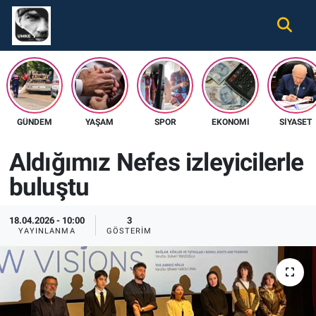
Gündem
Nöbetçi Eczaneler
Ekonomi
Hava Durumu
GÜNDEM
YAŞAM
SPOR
EKONOMI
SIYASET
Spor
Namaz Vakitleri
Aldığımız Nefes izleyicilerle
Magazin
Trafik Durumu
buluştu
Tüm Haberler
Süper Lig Puan Durumu ve Fikstür
18.04.2026 - 10:00
3
İletişim
Tüm Manşetler
YAYINLANMA
GÖSTERIM
Künye
Son Dakika Haberleri
Haber Arşivi