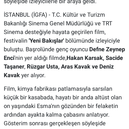
söyleşide izleyicilerle bir araya geldi.
İSTANBUL (İGFA) - T.C. Kültür ve Turizm
Bakanlığı Sinema Genel Müdürlüğü ve TRT
Sinema desteğiyle hayata geçirilen film,
festivalin
'Yeni Bakışlar'
bölümünde izleyiciyle
buluştu. Başrolünde genç oyuncu
Defne Zeynep
Enci
'nin yer aldığı filmde,
Hakan Karsak, Sacide
Taşaner
,
Rüzgar Usta, Aras Kavak ve Deniz
Kavak
yer alıyor.
Film, kimya fabrikası patlamasıyla sarsılan
küçük bir kasabada, hayatı bir anda altüst olan
on yaşındaki Esma'nın gözünden bir felaketin
ardından ayakta kalma çabasını anlatıyor.
Gösterim sonrası gerçekleşen söyleşide