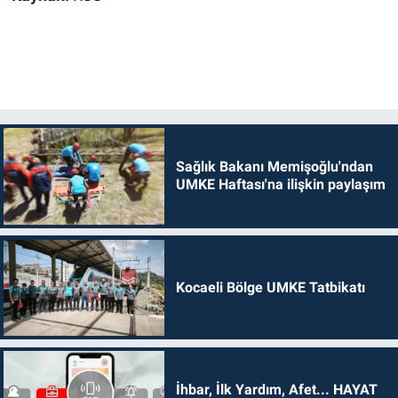
Sağlık Bakanı Memişoğlu'ndan
UMKE Haftası'na ilişkin paylaşım
Kocaeli Bölge UMKE Tatbikatı
İhbar, İlk Yardım, Afet... HAYAT