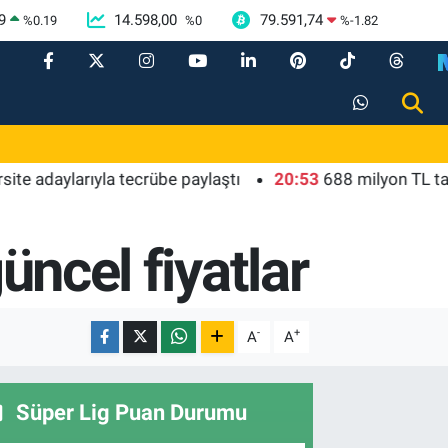
9
14.598,00
79.591,74
%
0.19
%
0
%
-1.82
daylarıyla tecrübe paylaştı
20:53
688 milyon TL tarımsa
üncel fiyatlar
-
+
A
A
Süper Lig Puan Durumu