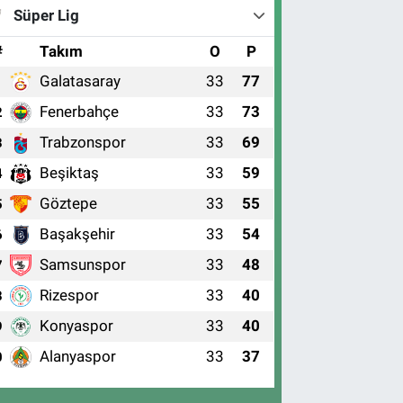
Süper Lig
#
Takım
O
P
Galatasaray
33
77
1
Fenerbahçe
33
73
2
Trabzonspor
33
69
3
Beşiktaş
33
59
4
Göztepe
33
55
5
Başakşehir
33
54
6
Samsunspor
33
48
7
Rizespor
33
40
8
Konyaspor
33
40
9
Alanyaspor
33
37
0