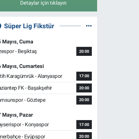
Detaylar için tıklayın
Süper Lig Fikstür
5 Mayıs, Cuma
zespor - Beşiktaş
20:00
6 Mayıs, Cumartesi
tih Karagümrük - Alanyaspor
17:00
ziantep FK - Başakşehir
20:00
msunspor - Göztepe
20:00
 Mayıs, Pazar
yserispor - Konyaspor
17:00
nerbahçe - Eyüpspor
20:00