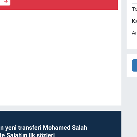
e
Tr
Ka
An
n yeni transferi Mohamed Salah
te Salah'ın ilk sözleri