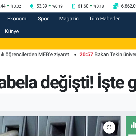
,44
53,39
61,60
6.862,0
%
0.02
%
0.19
%
0.18
Ekonomi
Spor
Magazin
Tüm Haberler
Künye
rencilerden MEB'e ziyaret
20:57
Bakan Tekin üniversite a
bela değişti! İşte g