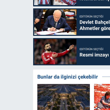
EDITÖRÜN SEÇTIĞI
Devlet Bahçel
Ahmetler göre
EDITÖRÜN SEÇTIĞI
Resmi imzayı
Bunlar da ilginizi çekebilir