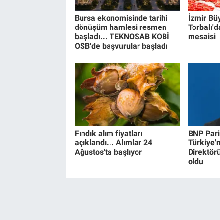
Bursa ekonomisinde tarihi
İzmir Bü
dönüşüm hamlesi resmen
Torbalı'da
başladı... TEKNOSAB KOBİ
mesaisi
OSB'de başvurular başladı
Fındık alım fiyatları
BNP Pari
açıklandı... Alımlar 24
Türkiye'
Ağustos'ta başlıyor
Direktör
oldu