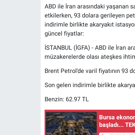
ABD ile İran arasındaki yaşanan sav
etkilerken, 93 dolara gerileyen pe
indirimle birlikte akaryakıt istasy
güncel fiyatlar:
İSTANBUL (İGFA) - ABD ile İran a
müzakerelerde olası ateşkes ihtima
Brent Petrol'de varil fiyatının 93
Son gelen indirimle birlikte akaryak
Benzin: 62.97 TL
Bursa ekonom
başladı... T