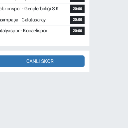
abzonspor - Gençlerbirliği S.K.
20:00
sımpaşa - Galatasaray
20:00
talyaspor - Kocaelispor
20:00
CANLI SKOR