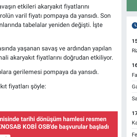
aşın etkileri akaryakıt fiyatlarını
trolün varil fiyatı pompaya da yansıdı. Son
onlarında tabelalar yeniden değişti. İşte
1
rasında yaşanan savaş ve ardından yapılan
Ri
li akaryakıt fiyatlarını doğrudan etkiliyor.
1
 dolara gerilemesi pompaya da yansıdı.
Fa
ıt fiyatları şöyle:
Ga
Sa
17
isinde tarihi dönüşüm hamlesi resmen
Ka
EKNOSAB KOBİ OSB'de başvurular başladı
Fe