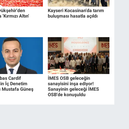
yükşehir'den
Kayseri Kocasinan'da tarım
 'Kırmızı Altın'
buluşması hasatla açıldı
bas Cardif
İMES OSB geleceğin
nin İç Denetim
sanayisini inşa ediyor!
ü Mustafa Güneş
Sanayinin geleceği İMES
OSB'de konuşuldu