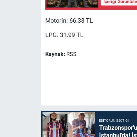
İçeriği Görüntül
Motorin: 66.33 TL
LPG: 31.99 TL
Kaynak:
RSS
EDITÖRÜN SEÇTIĞI
Trabzonspor'u
İstanbul'da! İş