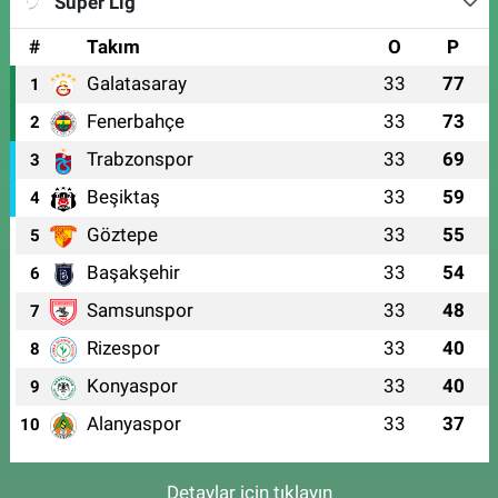
Süper Lig
#
Takım
O
P
Galatasaray
33
77
1
Fenerbahçe
33
73
2
Trabzonspor
33
69
3
Beşiktaş
33
59
4
Göztepe
33
55
5
Başakşehir
33
54
6
Samsunspor
33
48
7
Rizespor
33
40
8
Konyaspor
33
40
9
Alanyaspor
33
37
10
Detaylar için tıklayın