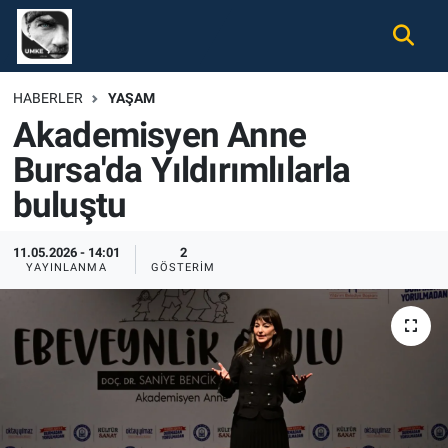
Gündem
Nöbetçi Eczaneler
HABERLER
YAŞAM
Akademisyen Anne
Ekonomi
Hava Durumu
Bursa'da Yıldırımlılarla
Spor
Namaz Vakitleri
buluştu
Magazin
Trafik Durumu
11.05.2026 - 14:01
2
YAYINLANMA
GÖSTERIM
Tüm Haberler
Süper Lig Puan Durumu ve Fikstür
İletişim
Tüm Manşetler
Künye
Son Dakika Haberleri
Haber Arşivi