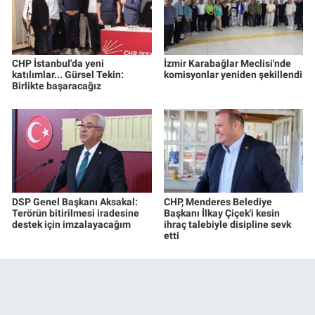
CHP İstanbul'da yeni
İzmir Karabağlar Meclisi'nde
katılımlar... Gürsel Tekin:
komisyonlar yeniden şekillendi
Birlikte başaracağız
DSP Genel Başkanı Aksakal:
CHP, Menderes Belediye
Terörün bitirilmesi iradesine
Başkanı İlkay Çiçek'i kesin
destek için imzalayacağım
ihraç talebiyle disipline sevk
etti