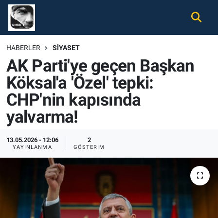
Gündem
Nöbetçi Eczaneler
HABERLER
SIYASET
AK Parti'ye geçen Başkan
Ekonomi
Hava Durumu
Köksal'a 'Özel' tepki:
Spor
Namaz Vakitleri
CHP'nin kapısında
Magazin
Trafik Durumu
yalvarma!
Tüm Haberler
Süper Lig Puan Durumu ve Fikstür
13.05.2026 - 12:06
2
YAYINLANMA
GÖSTERIM
İletişim
Tüm Manşetler
Künye
Son Dakika Haberleri
Haber Arşivi