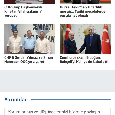
CHP Grup Başkanvekili
Gürsel Tekin'den 'tutarlılık'
Kılıç'tan 'silahsızlanma'
mesajı... Tarihi meselelerde
vurgusu
pusula net olmalı
CHP'li Serdar Yılmaz ve Sinan
Cumhurbaşkanı Erdoğan,
Hano'dan OGC'ye ziyaret
Bahçeli'yi Külliye'de kabul etti
Yorumlar