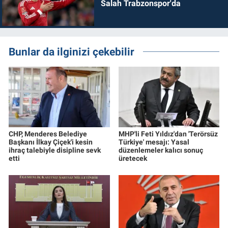
Salah Trabzonspor'da
Bunlar da ilginizi çekebilir
CHP, Menderes Belediye
MHP'li Feti Yıldız'dan 'Terörsüz
Başkanı İlkay Çiçek'i kesin
Türkiye' mesajı: Yasal
ihraç talebiyle disipline sevk
düzenlemeler kalıcı sonuç
etti
üretecek