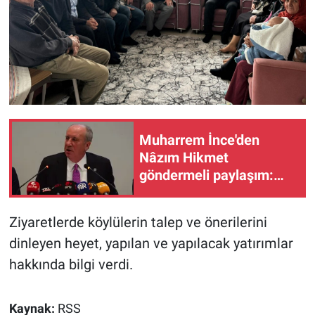
Muharrem İnce'den
Nâzım Hikmet
göndermeli paylaşım:
Vatan hainliğine devam
ediyor hâlâ
Ziyaretlerde köylülerin talep ve önerilerini
dinleyen heyet, yapılan ve yapılacak yatırımlar
hakkında bilgi verdi.
Kaynak:
RSS