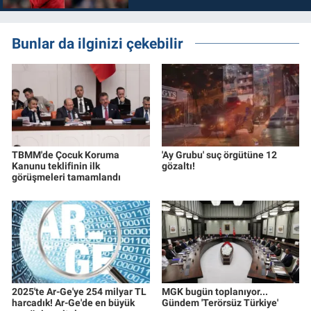
Bunlar da ilginizi çekebilir
TBMM'de Çocuk Koruma
'Ay Grubu' suç örgütüne 12
Kanunu teklifinin ilk
gözaltı!
görüşmeleri tamamlandı
2025'te Ar-Ge'ye 254 milyar TL
MGK bugün toplanıyor...
harcadık! Ar-Ge'de en büyük
Gündem 'Terörsüz Türkiye'