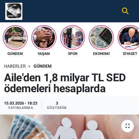
Gündem
Nöbetçi Eczaneler
Ekonomi
Hava Durumu
GÜNDEM
YAŞAM
SPOR
EKONOMI
SIYASET
Spor
Namaz Vakitleri
HABERLER
GÜNDEM
Magazin
Trafik Durumu
Aile'den 1,8 milyar TL SED
ödemeleri hesaplarda
Tüm Haberler
Süper Lig Puan Durumu ve Fikstür
İletişim
Tüm Manşetler
15.03.2026 - 18:23
3
YAYINLANMA
GÖSTERIM
Künye
Son Dakika Haberleri
Haber Arşivi