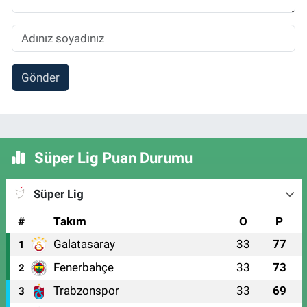
Gönder
Süper Lig Puan Durumu
Süper Lig
#
Takım
O
P
Galatasaray
33
77
1
Fenerbahçe
33
73
2
Trabzonspor
33
69
3