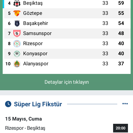
Beşiktaş
33
59
4
Göztepe
33
55
5
Başakşehir
33
54
6
Samsunspor
33
48
7
Rizespor
33
40
8
Konyaspor
33
40
9
Alanyaspor
33
37
10
Detaylar için tıklayın
Süper Lig Fikstür
15 Mayıs, Cuma
Rizespor - Beşiktaş
20:00