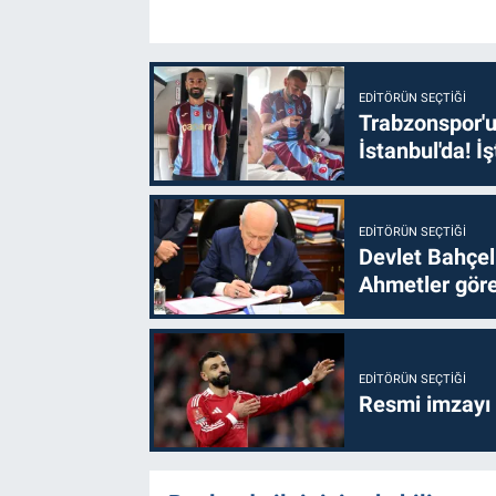
EDITÖRÜN SEÇTIĞI
Trabzonspor'u
İstanbul'da! İş
EDITÖRÜN SEÇTIĞI
Devlet Bahçel
Ahmetler göre
EDITÖRÜN SEÇTIĞI
Resmi imzayı