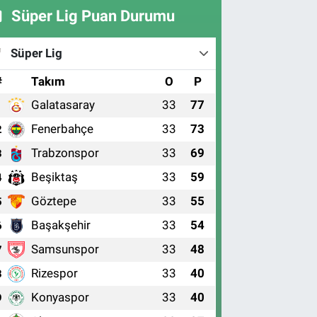
Süper Lig Puan Durumu
Süper Lig
#
Takım
O
P
Galatasaray
33
77
1
Fenerbahçe
33
73
2
Trabzonspor
33
69
3
Beşiktaş
33
59
4
Göztepe
33
55
5
Başakşehir
33
54
6
Samsunspor
33
48
7
Rizespor
33
40
8
Konyaspor
33
40
9