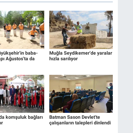
yükşehir'in baba-
Muğla Seydikemer'de yaralar
pı Ağustos'ta da
hızla sarılıyor
da komşuluk bağları
Batman Sason Devlet'te
or
çalışanların talepleri dinlendi