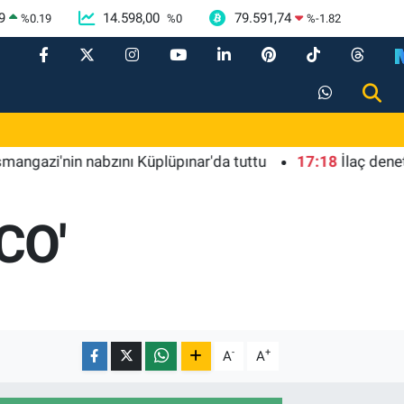
9
14.598,00
79.591,74
%
0.19
%
0
%
-1.82
'nin nabzını Küplüpınar'da tuttu
17:18
İlaç denetiminde
CO'
-
+
A
A