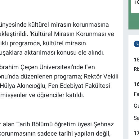
1
bünyesinde kültürel mirasın korunmasına
kleştirildi. 'Kültürel Mirasın Korunması ve
klı programda, kültürel mirasın
aklara aktarılması konusu ele alındı.
1
İbrahim Çeçen Üniversitesi'nde Fen
Ri
onu'nda düzenlenen programa; Rektör Vekili
1
Hülya Akıncıoğlu, Fen Edebiyat Fakültesi
Fa
misyenler ve öğrenciler katıldı.
Ga
Sa
r alan Tarih Bölümü öğretim üyesi Şehnaz
17
korunmasının sadece tarihi yapıları değil,