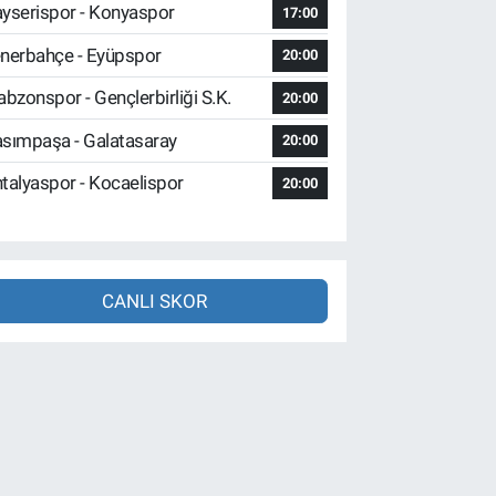
yserispor - Konyaspor
17:00
nerbahçe - Eyüpspor
20:00
abzonspor - Gençlerbirliği S.K.
20:00
sımpaşa - Galatasaray
20:00
talyaspor - Kocaelispor
20:00
CANLI SKOR