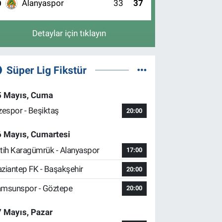
Alanyaspor
33
37
0
Detaylar için tıklayın
Süper Lig Fikstür
5 Mayıs, Cuma
zespor - Beşiktaş
20:00
6 Mayıs, Cumartesi
tih Karagümrük - Alanyaspor
17:00
ziantep FK - Başakşehir
20:00
msunspor - Göztepe
20:00
 Mayıs, Pazar