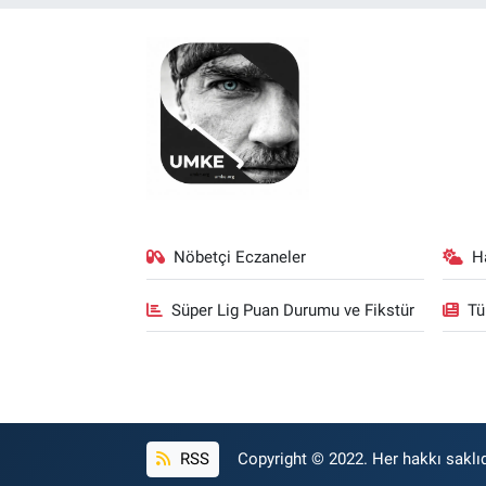
Nöbetçi Eczaneler
H
Süper Lig Puan Durumu ve Fikstür
Tü
RSS
Copyright © 2022. Her hakkı saklıd