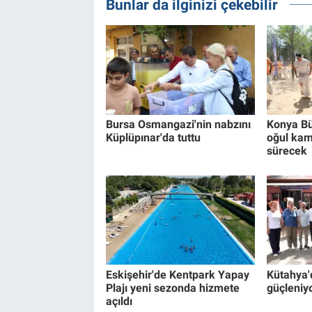
Bunlar da ilginizi çekebilir
Bursa Osmangazi'nin nabzını
Konya Bü
Küplüpınar'da tuttu
oğul kam
sürecek
Eskişehir'de Kentpark Yapay
Kütahya'
Plajı yeni sezonda hizmete
güçleniy
açıldı