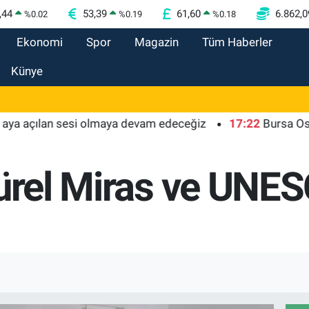
,44
53,39
61,60
6.862,0
%
0.02
%
0.19
%
0.18
Ekonomi
Spor
Magazin
Tüm Haberler
Künye
açılan sesi olmaya devam edeceğiz
17:22
Bursa Osmangazi
türel Miras ve UNES