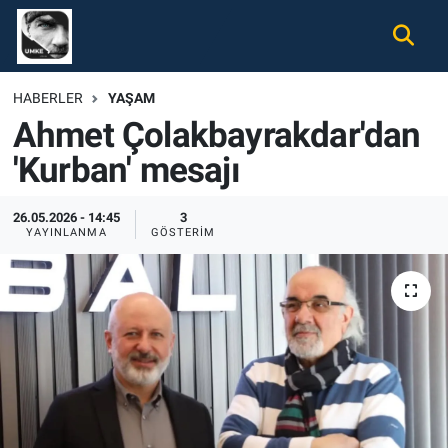
Gündem
Nöbetçi Eczaneler
HABERLER
YAŞAM
Ahmet Çolakbayrakdar'dan
Ekonomi
Hava Durumu
'Kurban' mesajı
Spor
Namaz Vakitleri
26.05.2026 - 14:45
3
Magazin
Trafik Durumu
YAYINLANMA
GÖSTERIM
Tüm Haberler
Süper Lig Puan Durumu ve Fikstür
İletişim
Tüm Manşetler
Künye
Son Dakika Haberleri
Haber Arşivi