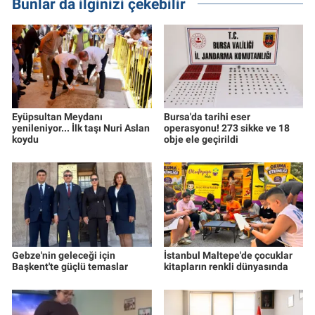
Bunlar da ilginizi çekebilir
Eyüpsultan Meydanı
Bursa'da tarihi eser
yenileniyor... İlk taşı Nuri Aslan
operasyonu! 273 sikke ve 18
koydu
obje ele geçirildi
Gebze'nin geleceği için
İstanbul Maltepe'de çocuklar
Başkent'te güçlü temaslar
kitapların renkli dünyasında