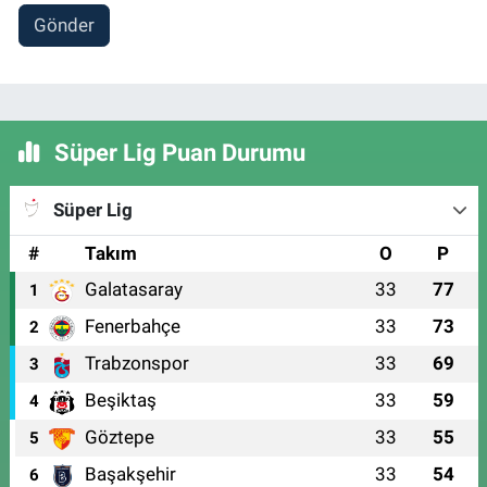
Gönder
Süper Lig Puan Durumu
Süper Lig
#
Takım
O
P
Galatasaray
33
77
1
Fenerbahçe
33
73
2
Trabzonspor
33
69
3
Beşiktaş
33
59
4
Göztepe
33
55
5
Başakşehir
33
54
6