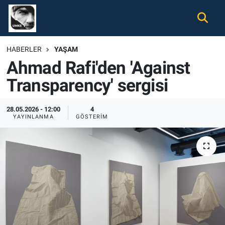
Gündem
Nöbetçi Eczaneler
HABERLER
YAŞAM
Ahmad Rafi'den 'Against
Ekonomi
Hava Durumu
Transparency' sergisi
Spor
Namaz Vakitleri
28.05.2026 - 12:00
4
Magazin
Trafik Durumu
YAYINLANMA
GÖSTERIM
Tüm Haberler
Süper Lig Puan Durumu ve Fikstür
İletişim
Tüm Manşetler
Künye
Son Dakika Haberleri
Haber Arşivi