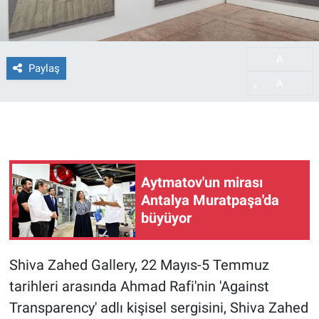
A
-
Paylaş
A
+
Aytmatov'un mirası
Antalya Muratpaşa'da
büyüyor
Shiva Zahed Gallery, 22 Mayıs-5 Temmuz
tarihleri arasında Ahmad Rafi'nin 'Against
Transparency' adlı kişisel sergisini, Shiva Zahed