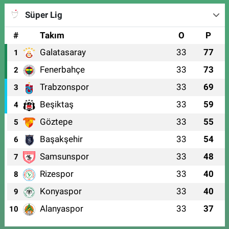
Süper Lig
#
Takım
O
P
Galatasaray
33
77
1
Fenerbahçe
33
73
2
Trabzonspor
33
69
3
Beşiktaş
33
59
4
Göztepe
33
55
5
Başakşehir
33
54
6
Samsunspor
33
48
7
Rizespor
33
40
8
Konyaspor
33
40
9
Alanyaspor
33
37
10