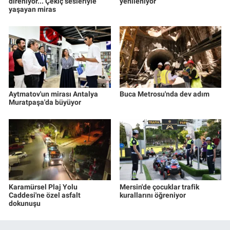
direniyor... Çekiç sesleriyle
yenileniyor
yaşayan miras
Aytmatov'un mirası Antalya
Buca Metrosu'nda dev adım
Muratpaşa'da büyüyor
Karamürsel Plaj Yolu
Mersin'de çocuklar trafik
Caddesi'ne özel asfalt
kurallarını öğreniyor
dokunuşu