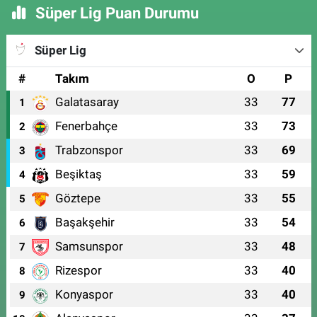
Süper Lig Puan Durumu
Süper Lig
#
Takım
O
P
Galatasaray
33
77
1
Fenerbahçe
33
73
2
Trabzonspor
33
69
3
Beşiktaş
33
59
4
Göztepe
33
55
5
Başakşehir
33
54
6
Samsunspor
33
48
7
Rizespor
33
40
8
Konyaspor
33
40
9