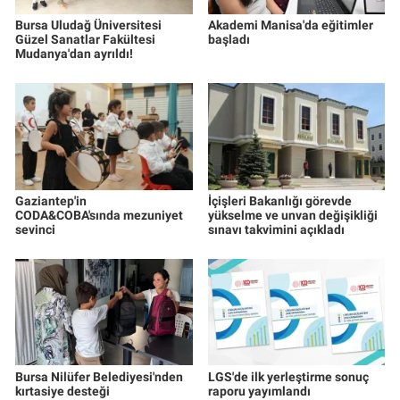
Bursa Uludağ Üniversitesi
Akademi Manisa'da eğitimler
Güzel Sanatlar Fakültesi
başladı
Mudanya'dan ayrıldı!
Gaziantep'in
İçişleri Bakanlığı görevde
CODA&COBA'sında mezuniyet
yükselme ve unvan değişikliği
sevinci
sınavı takvimini açıkladı
Bursa Nilüfer Belediyesi'nden
LGS'de ilk yerleştirme sonuç
kırtasiye desteği
raporu yayımlandı