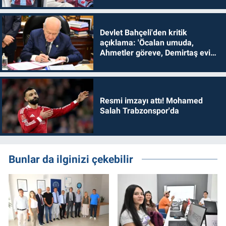
Devlet Bahçeli'den kritik
açıklama: 'Öcalan umuda,
Ahmetler göreve, Demirtaş evine
dönmelidir'
Resmi imzayı attı! Mohamed
Salah Trabzonspor'da
Bunlar da ilginizi çekebilir