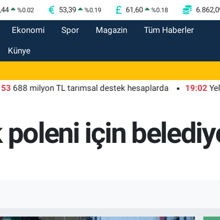
,44
53,39
61,60
6.862,0
%
0.02
%
0.19
%
0.18
Ekonomi
Spor
Magazin
Tüm Haberler
Künye
8 milyon TL tarımsal destek hesaplarda
19:02
Yelkenci
 poleni için beledi