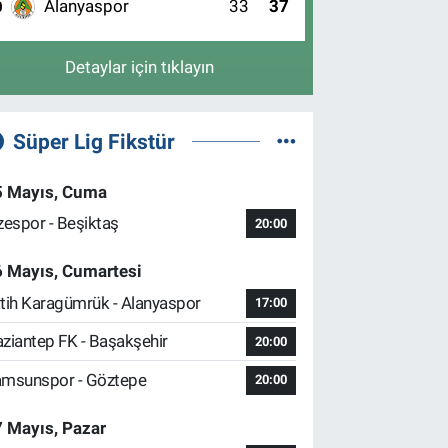
Alanyaspor
33
37
0
Detaylar için tıklayın
Süper Lig Fikstür
5 Mayıs, Cuma
zespor - Beşiktaş
20:00
6 Mayıs, Cumartesi
tih Karagümrük - Alanyaspor
17:00
ziantep FK - Başakşehir
20:00
msunspor - Göztepe
20:00
 Mayıs, Pazar