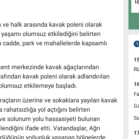
1
n ve halk arasında kavak poleni olarak
 yaşamı olumsuz etkilediğini belirten
ı cadde, park ve mahallelerde kapsamlı
1
kent merkezinde kavak ağaçlarından
Ri
afından kavak poleni olarak adlandırılan
1
 olumsuz etkilemeye başladı.
Fa
 araçların üzerine ve sokaklara yayılan kavak
Ga
rahatsızlığa yol açtığını belirten
Sa
n ve solunum yolu hassasiyeti bulunan
endiğini ifade etti. Vatandaşlar, Ağrı
17
ürlüğünün yoğunluk yaşanan bölgelerde