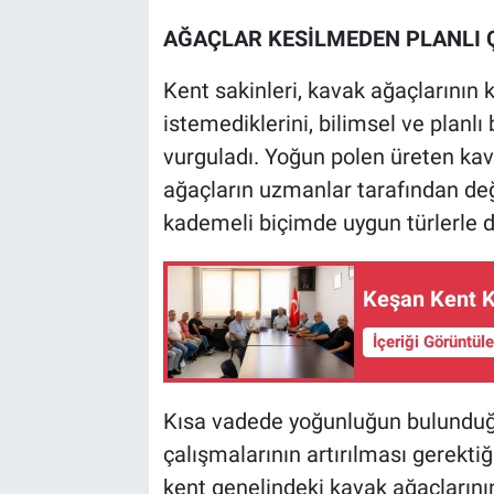
AĞAÇLAR KESİLMEDEN PLANLI 
Kent sakinleri, kavak ağaçlarının
istemediklerini, bilimsel ve planlı
vurguladı. Yoğun polen üreten kavak
ağaçların uzmanlar tarafından değe
kademeli biçimde uygun türlerle de
Keşan Kent K
İçeriği Görüntül
Kısa vadede yoğunluğun bulunduğ
çalışmalarının artırılması gerekti
kent genelindeki kavak ağaçlarının