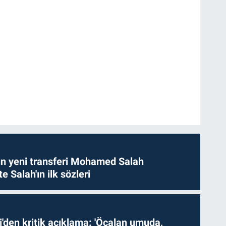
n yeni transferi Mohamed Salah
te Salah'ın ilk sözleri
i'den kritik açıklama: 'Öcalan umuda,