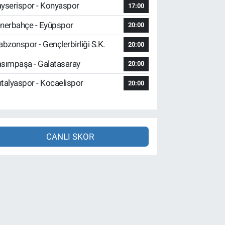
yserispor - Konyaspor
17:00
nerbahçe - Eyüpspor
20:00
abzonspor - Gençlerbirliği S.K.
20:00
sımpaşa - Galatasaray
20:00
talyaspor - Kocaelispor
20:00
CANLI SKOR