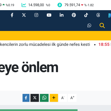
9
14.598,00
79.591,74
%
0.19
%
0
%
-1.82
lerin zorlu mücadelesi ilk günde nefes kesti
18:55
Bursa'
yeye önlem
-
+
A
A