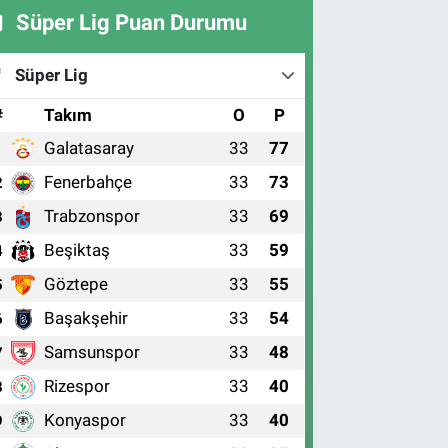
Süper Lig Puan Durumu
Süper Lig
#
Takım
O
P
Galatasaray
33
77
1
Fenerbahçe
33
73
2
Trabzonspor
33
69
3
Beşiktaş
33
59
4
Göztepe
33
55
5
Başakşehir
33
54
6
Samsunspor
33
48
7
Rizespor
33
40
8
Konyaspor
33
40
9