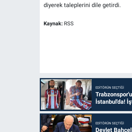
diyerek taleplerini dile getirdi.
Kaynak:
RSS
EDITÖRÜN SEÇTIĞI
Trabzonspor'u
İstanbul'da! İş
EDITÖRÜN SEÇTIĞI
Devlet Bahçel