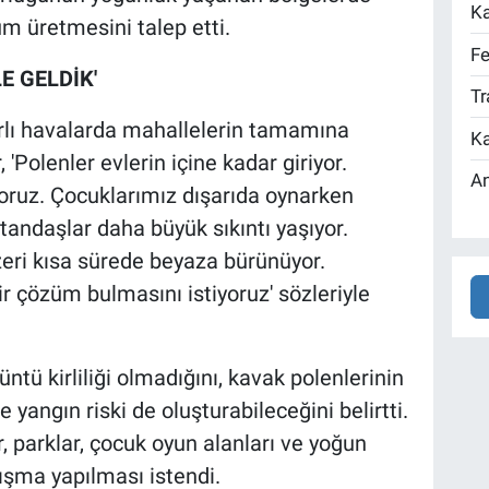
Ka
m üretmesini talep etti.
Fe
E GELDİK'
Tr
ârlı havalarda mahallelerin tamamına
Ka
, 'Polenler evlerin içine kadar giriyor.
An
oruz. Çocuklarımız dışarıda oynarken
atandaşlar daha büyük sıkıntı yaşıyor.
zeri kısa sürede beyaza bürünüyor.
bir çözüm bulmasını istiyoruz' sözleriyle
ntü kirliliği olmadığını, kavak polenlerinin
 yangın riski de oluşturabileceğini belirtti.
r, parklar, çocuk oyun alanları ve yoğun
lışma yapılması istendi.