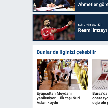
Ahmetler göre
EDITÖRÜN SEÇTIĞI
Resmi imzayı
Bunlar da ilginizi çekebilir
Eyüpsultan Meydanı
Bursa'da 
yenileniyor... İlk taşı Nuri
operasyo
Aslan koydu
obje ele 