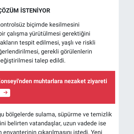
ÇÖZÜM İSTENİYOR
 kontrolsüz biçimde kesilmesini
 bir çalışma yürütülmesi gerektiğini
ların tespit edilmesi, yaşlı ve riskli
rlendirilmesi, gerekli görülenlerin
ğiştirilmesi talep edildi.
onseyi'nden muhtarlara nezaket ziyareti
e
u bölgelerde sulama, süpürme ve temizlik
ğini belirten vatandaşlar, uzun vadede ise
 envanterinin çıkarılmasını istedi. Yeni