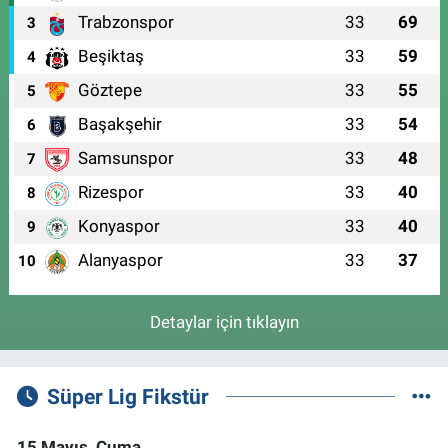
Trabzonspor
33
69
3
Beşiktaş
33
59
4
Göztepe
33
55
5
Başakşehir
33
54
6
Samsunspor
33
48
7
Rizespor
33
40
8
Konyaspor
33
40
9
Alanyaspor
33
37
10
Detaylar için tıklayın
Süper Lig Fikstür
15 Mayıs, Cuma