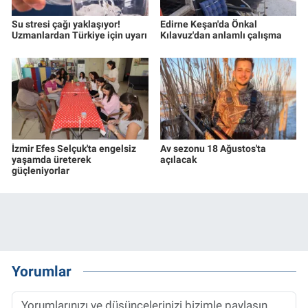
Su stresi çağı yaklaşıyor!
Edirne Keşan'da Önkal
Uzmanlardan Türkiye için uyarı
Kılavuz'dan anlamlı çalışma
İzmir Efes Selçuk'ta engelsiz
Av sezonu 18 Ağustos'ta
yaşamda üreterek
açılacak
güçleniyorlar
Yorumlar