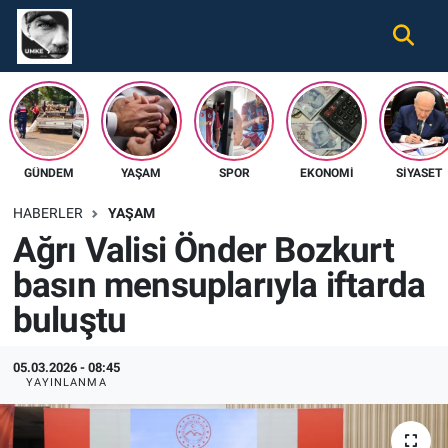
Gündem
Nöbetçi Eczaneler
Ekonomi
Hava Durumu
GÜNDEM
YAŞAM
SPOR
EKONOMI
SIYASET
Spor
Namaz Vakitleri
HABERLER
YAŞAM
Magazin
Trafik Durumu
Ağrı Valisi Önder Bozkurt
basın mensuplarıyla iftarda
Tüm Haberler
Süper Lig Puan Durumu ve Fikstür
buluştu
İletişim
Tüm Manşetler
05.03.2026 - 08:45
Künye
Son Dakika Haberleri
YAYINLANMA
Haber Arşivi