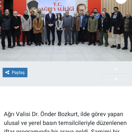
A
-
Paylaş
A
+
Ağrı Valisi Dr. Önder Bozkurt, ilde görev yapan
ulusal ve yerel basın temsilcileriyle düzenlenen
iftar programında bir araya geldi. Samimi bir