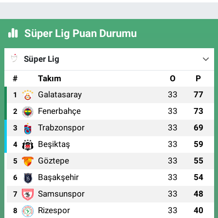
Süper Lig Puan Durumu
Süper Lig
#
Takım
O
P
Galatasaray
33
77
1
Fenerbahçe
33
73
2
Trabzonspor
33
69
3
Beşiktaş
33
59
4
Göztepe
33
55
5
Başakşehir
33
54
6
Samsunspor
33
48
7
Rizespor
33
40
8