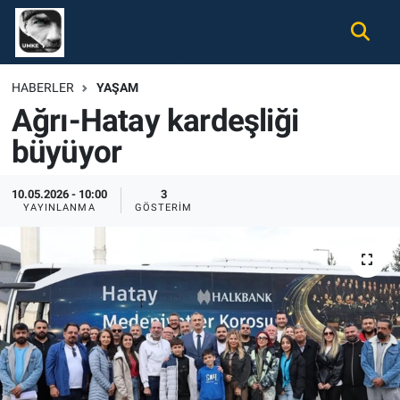
Gündem
Nöbetçi Eczaneler
HABERLER
YAŞAM
Ağrı-Hatay kardeşliği
Ekonomi
Hava Durumu
büyüyor
Spor
Namaz Vakitleri
10.05.2026 - 10:00
3
Magazin
Trafik Durumu
YAYINLANMA
GÖSTERIM
Tüm Haberler
Süper Lig Puan Durumu ve Fikstür
İletişim
Tüm Manşetler
Künye
Son Dakika Haberleri
Haber Arşivi