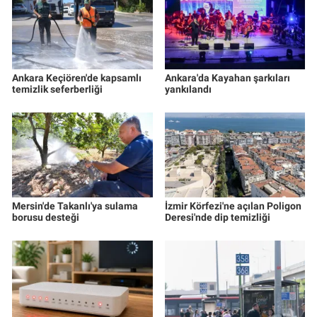
Ankara Keçiören'de kapsamlı
Ankara'da Kayahan şarkıları
temizlik seferberliği
yankılandı
Mersin'de Takanlı'ya sulama
İzmir Körfezi'ne açılan Poligon
borusu desteği
Deresi'nde dip temizliği