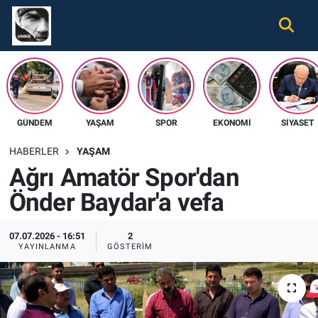
Gündem
Nöbetçi Eczaneler
Ekonomi
Hava Durumu
GÜNDEM
YAŞAM
SPOR
EKONOMI
SIYASET
Spor
Namaz Vakitleri
HABERLER
YAŞAM
Magazin
Trafik Durumu
Ağrı Amatör Spor'dan
Önder Baydar'a vefa
Tüm Haberler
Süper Lig Puan Durumu ve Fikstür
İletişim
Tüm Manşetler
07.07.2026 - 16:51
2
YAYINLANMA
GÖSTERIM
Künye
Son Dakika Haberleri
Haber Arşivi