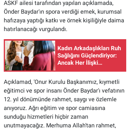
ASKF ailesi tarafından yapılan açıklamada,
Önder Baydar'ın spora verdiği emek, kurumsal
hafızaya yaptığı katkı ve örnek kişiliğiyle daima
hatırlanacağı vurgulandı.
Kadın Arkadaşlıkları Ruh
Sağlığını Güçlendiriyor:
Ancak Her İlişki
Destekleyici Değil
Açıklamad, 'Onur Kurulu Başkanımız, kıymetli
eğitimci ve spor insanı Önder Baydar'ı vefatının
12. yıl dönümünde rahmet, saygı ve özlemle
anıyoruz. Ağrı eğitim ve spor camiasına
sunduğu hizmetleri hiçbir zaman
unutmayacağız. Merhuma Allah'tan rahmet,