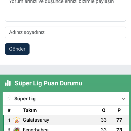
Gönder
Süper Lig Puan Durumu
Süper Lig
#
Takım
O
P
Galatasaray
33
77
1
Fenerbahçe
33
73
2