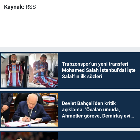
Kaynak:
RSS
Trabzonspor'un yeni transferi
Mohamed Salah İstanbul'da! İşte
Salah'ın ilk sözleri
Devlet Bahçeli'den kritik
açıklama: 'Öcalan umuda,
Ahmetler göreve, Demirtaş evine
dönmelidir'