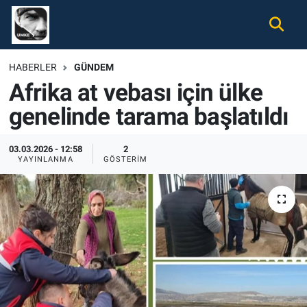
Gündem
Nöbetçi Eczaneler
HABERLER
GÜNDEM
Afrika at vebası için ülke
Ekonomi
Hava Durumu
genelinde tarama başlatıldı
Spor
Namaz Vakitleri
03.03.2026 - 12:58
2
Magazin
Trafik Durumu
YAYINLANMA
GÖSTERIM
Tüm Haberler
Süper Lig Puan Durumu ve Fikstür
İletişim
Tüm Manşetler
Künye
Son Dakika Haberleri
Haber Arşivi