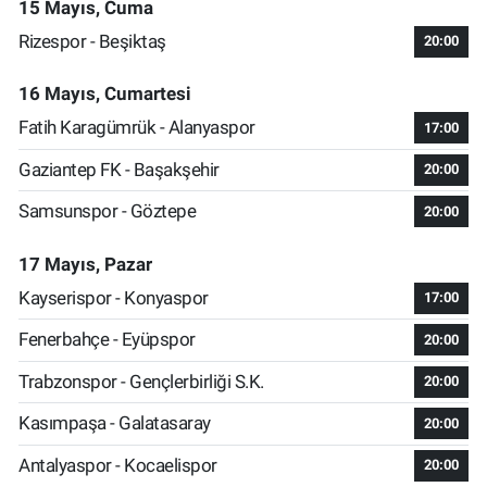
15 Mayıs, Cuma
Rizespor - Beşiktaş
20:00
16 Mayıs, Cumartesi
Fatih Karagümrük - Alanyaspor
17:00
Gaziantep FK - Başakşehir
20:00
Samsunspor - Göztepe
20:00
17 Mayıs, Pazar
Kayserispor - Konyaspor
17:00
Fenerbahçe - Eyüpspor
20:00
Trabzonspor - Gençlerbirliği S.K.
20:00
Kasımpaşa - Galatasaray
20:00
Antalyaspor - Kocaelispor
20:00