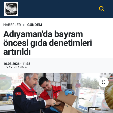
Gündem
Nöbetçi Eczaneler
HABERLER
GÜNDEM
Adıyaman'da bayram
Ekonomi
Hava Durumu
öncesi gıda denetimleri
Spor
Namaz Vakitleri
artırıldı
Magazin
Trafik Durumu
16.03.2026 - 11:35
YAYINLANMA
Tüm Haberler
Süper Lig Puan Durumu ve Fikstür
İletişim
Tüm Manşetler
Künye
Son Dakika Haberleri
Haber Arşivi