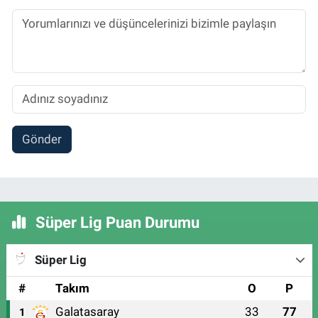
Gönder
Süper Lig Puan Durumu
Süper Lig
#
Takım
O
P
Galatasaray
33
77
1