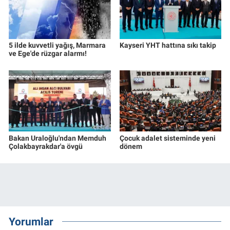
5 ilde kuvvetli yağış, Marmara
Kayseri YHT hattına sıkı takip
ve Ege'de rüzgar alarmı!
Bakan Uraloğlu'ndan Memduh
Çocuk adalet sisteminde yeni
Çolakbayrakdar'a övgü
dönem
Yorumlar