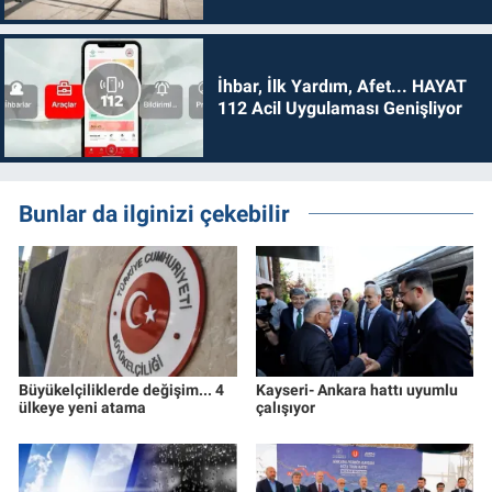
İhbar, İlk Yardım, Afet... HAYAT
112 Acil Uygulaması Genişliyor
Bunlar da ilginizi çekebilir
Büyükelçiliklerde değişim... 4
Kayseri- Ankara hattı uyumlu
ülkeye yeni atama
çalışıyor