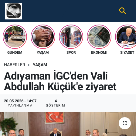
Gündem
Nöbetçi Eczaneler
Ekonomi
Hava Durumu
GÜNDEM
YAŞAM
SPOR
EKONOMI
SIYASET
Spor
Namaz Vakitleri
HABERLER
YAŞAM
Magazin
Trafik Durumu
Adıyaman İGC'den Vali
Abdullah Küçük'e ziyaret
Tüm Haberler
Süper Lig Puan Durumu ve Fikstür
İletişim
Tüm Manşetler
20.05.2026 - 14:07
4
YAYINLANMA
GÖSTERIM
Künye
Son Dakika Haberleri
Haber Arşivi