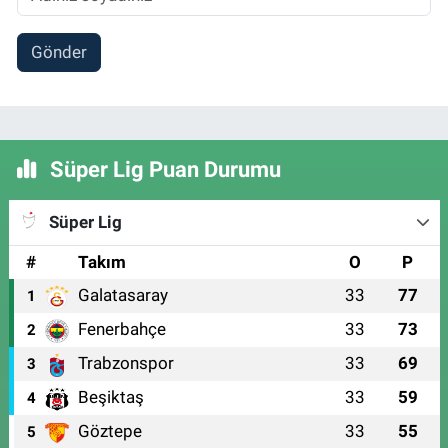
Gönder
Süper Lig Puan Durumu
Süper Lig
#
Takım
O
P
Galatasaray
33
77
1
Fenerbahçe
33
73
2
Trabzonspor
33
69
3
Beşiktaş
33
59
4
Göztepe
33
55
5