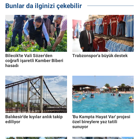
Bunlar da ilginizi çekebilir
Bilecik'te Vali Sözer'den
Trabzonspor'a büyük destek
coğrafi işaretli Kamber Biberi
hasadı
Balıkesir'de kıyılar anlık takip
'Bu Kampta Hayat Var' projesi
ediliyor
özel bireylere yaz tatili
sunuyor