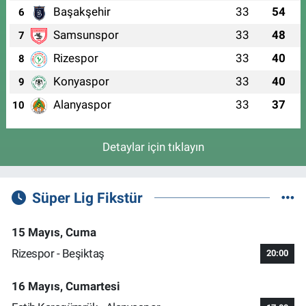
Başakşehir
33
54
6
Samsunspor
33
48
7
Rizespor
33
40
8
Konyaspor
33
40
9
Alanyaspor
33
37
10
Detaylar için tıklayın
Süper Lig Fikstür
15 Mayıs, Cuma
Rizespor - Beşiktaş
20:00
16 Mayıs, Cumartesi