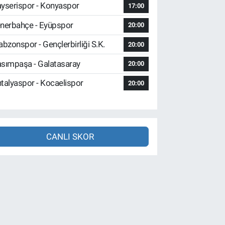
yserispor - Konyaspor
17:00
nerbahçe - Eyüpspor
20:00
abzonspor - Gençlerbirliği S.K.
20:00
sımpaşa - Galatasaray
20:00
talyaspor - Kocaelispor
20:00
CANLI SKOR