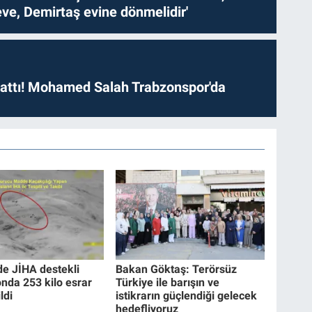
ve, Demirtaş evine dönmelidir'
 attı! Mohamed Salah Trabzonspor'da
de JİHA destekli
Bakan Göktaş: Terörsüz
nda 253 kilo esrar
Türkiye ile barışın ve
ldi
istikrarın güçlendiği gelecek
hedefliyoruz