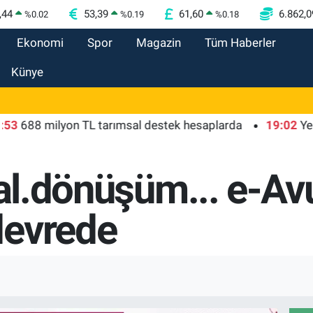
,44
53,39
61,60
6.862,0
%
0.02
%
0.19
%
0.18
Ekonomi
Spor
Magazin
Tüm Haberler
Künye
 milyon TL tarımsal destek hesaplarda
19:02
Yelkencil
tal.dönüşüm... e-Av
devrede