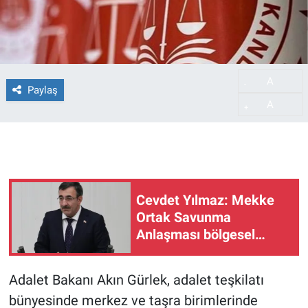
A
-
Paylaş
A
+
Cevdet Yılmaz: Mekke
Ortak Savunma
Anlaşması bölgesel
güvenliğe katkı
sağlayacak
Adalet Bakanı Akın Gürlek, adalet teşkilatı
bünyesinde merkez ve taşra birimlerinde