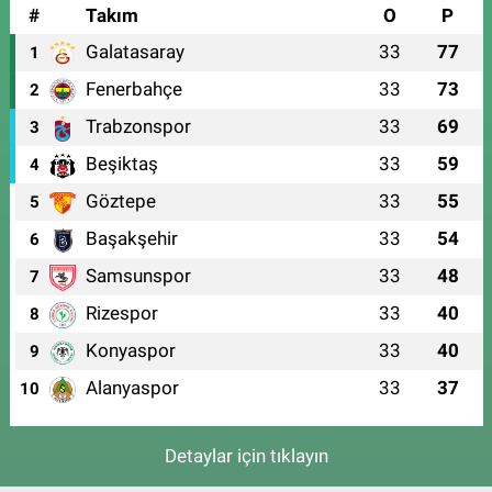
#
Takım
O
P
Galatasaray
33
77
1
Fenerbahçe
33
73
2
Trabzonspor
33
69
3
Beşiktaş
33
59
4
Göztepe
33
55
5
Başakşehir
33
54
6
Samsunspor
33
48
7
Rizespor
33
40
8
Konyaspor
33
40
9
Alanyaspor
33
37
10
Detaylar için tıklayın