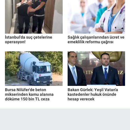
İstanbul'da suç çetelerine
Sağlık çalışanlarından ücret ve
operasyon!
emeklilik reformu çağrısı
Bursa Nilüfer'de beton
Bakan Gürlek: Yeşil Vatan'a
mikserinden kamu alanına
kastedenler hukuk önünde
döküme 150 bin TL ceza
hesap verecek