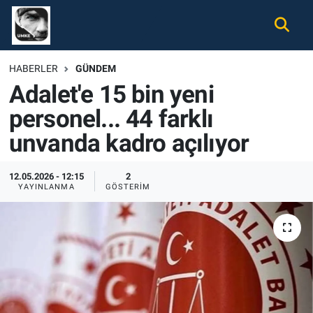
Gündem
Nöbetçi Eczaneler
HABERLER
GÜNDEM
Adalet'e 15 bin yeni
Ekonomi
Hava Durumu
personel... 44 farklı
Spor
Namaz Vakitleri
unvanda kadro açılıyor
Magazin
Trafik Durumu
12.05.2026 - 12:15
2
YAYINLANMA
GÖSTERIM
Tüm Haberler
Süper Lig Puan Durumu ve Fikstür
İletişim
Tüm Manşetler
Künye
Son Dakika Haberleri
Haber Arşivi