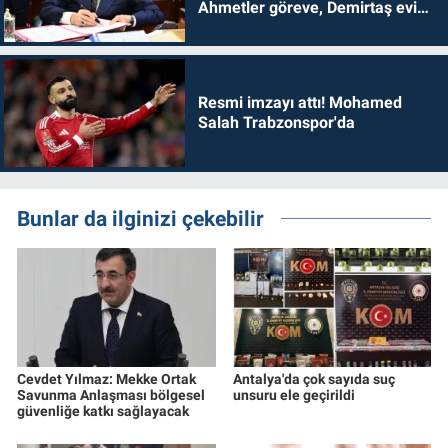
Ahmetler göreve, Demirtaş evine
dönmelidir'
Resmi imzayı attı! Mohamed
Salah Trabzonspor'da
Bunlar da ilginizi çekebilir
Cevdet Yılmaz: Mekke Ortak
Antalya'da çok sayıda suç
Savunma Anlaşması bölgesel
unsuru ele geçirildi
güvenliğe katkı sağlayacak