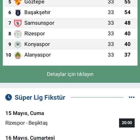
Göztepe
33
55
5
Başakşehir
33
54
6
Samsunspor
33
48
7
Rizespor
33
40
8
Konyaspor
33
40
9
Alanyaspor
33
37
10
Detaylar için tıklayın
Süper Lig Fikstür
15 Mayıs, Cuma
Rizespor - Beşiktaş
20:00
16 Mayıs, Cumartesi