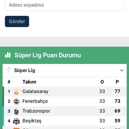
Gönder
Süper Lig Puan Durumu
Süper Lig
#
Takım
O
P
Galatasaray
33
77
1
Fenerbahçe
33
73
2
Trabzonspor
33
69
3
Beşiktaş
33
59
4