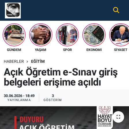
Gündem
Nöbetçi Eczaneler
Ekonomi
Hava Durumu
GÜNDEM
YAŞAM
SPOR
EKONOMI
SIYASET
Spor
Namaz Vakitleri
HABERLER
EĞITIM
Magazin
Trafik Durumu
Açık Öğretim e-Sınav giriş
belgeleri erişime açıldı
Tüm Haberler
Süper Lig Puan Durumu ve Fikstür
İletişim
Tüm Manşetler
30.06.2026 - 18:49
3
YAYINLANMA
GÖSTERIM
Künye
Son Dakika Haberleri
Haber Arşivi