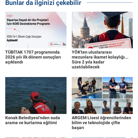
Bunlar da ilginizi çekebilir
TÜBİTAK 1707 programında
YÖK'ten uluslararası
2026 yılı ilk dönem sonuçları
mezunlara ikamet kolaylığı...
açıklandı
Süre 2 yıla kadar
uzatılabilecek
Konak Belediyesi'nden suda
ARGEM Lisesi öğrencilerinden
arama ve kurtarma eğitimi
bilim ve teknolojide çifte
başarı