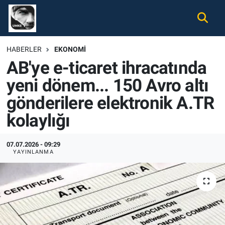
Gündem
Nöbetçi Eczaneler
HABERLER
EKONOMI
AB'ye e-ticaret ihracatında
Ekonomi
Hava Durumu
yeni dönem... 150 Avro altı
Spor
Namaz Vakitleri
gönderilere elektronik A.TR
Magazin
Trafik Durumu
kolaylığı
Tüm Haberler
Süper Lig Puan Durumu ve Fikstür
07.07.2026 - 09:29
YAYINLANMA
İletişim
Tüm Manşetler
Künye
Son Dakika Haberleri
Haber Arşivi