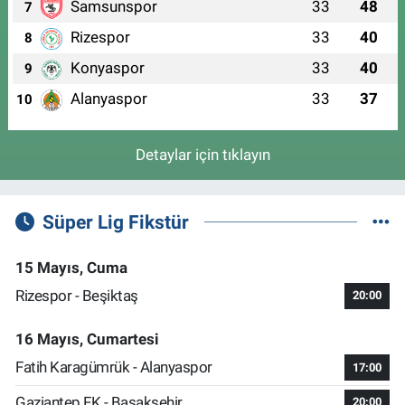
Samsunspor
33
48
7
Rizespor
33
40
8
Konyaspor
33
40
9
Alanyaspor
33
37
10
Detaylar için tıklayın
Süper Lig Fikstür
15 Mayıs, Cuma
Rizespor - Beşiktaş
20:00
16 Mayıs, Cumartesi
Fatih Karagümrük - Alanyaspor
17:00
Gaziantep FK - Başakşehir
20:00