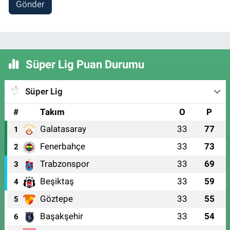
Gönder
Süper Lig Puan Durumu
Süper Lig
#
Takım
O
P
Galatasaray
33
77
1
Fenerbahçe
33
73
2
Trabzonspor
33
69
3
Beşiktaş
33
59
4
Göztepe
33
55
5
Başakşehir
33
54
6