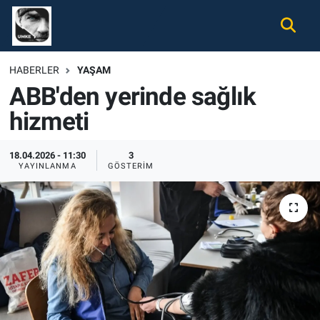
Gündem
Nöbetçi Eczaneler
HABERLER
YAŞAM
ABB'den yerinde sağlık
Ekonomi
Hava Durumu
hizmeti
Spor
Namaz Vakitleri
18.04.2026 - 11:30
3
Magazin
Trafik Durumu
YAYINLANMA
GÖSTERIM
Tüm Haberler
Süper Lig Puan Durumu ve Fikstür
İletişim
Tüm Manşetler
Künye
Son Dakika Haberleri
Haber Arşivi