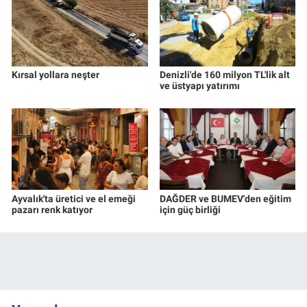
Kırsal yollara neşter
Denizli'de 160 milyon TL'lik alt
ve üstyapı yatırımı
Ayvalık'ta üretici ve el emeği
DAĞDER ve BUMEV'den eğitim
pazarı renk katıyor
için güç birliği