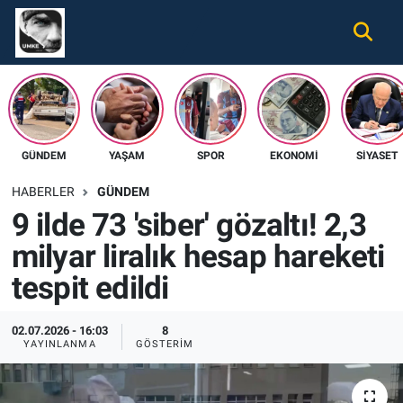
Gündem
Nöbetçi Eczaneler
Ekonomi
Hava Durumu
GÜNDEM
YAŞAM
SPOR
EKONOMI
SIYASET
Spor
Namaz Vakitleri
HABERLER
GÜNDEM
Magazin
Trafik Durumu
9 ilde 73 'siber' gözaltı! 2,3
milyar liralık hesap hareketi
Tüm Haberler
Süper Lig Puan Durumu ve Fikstür
tespit edildi
İletişim
Tüm Manşetler
02.07.2026 - 16:03
8
Künye
Son Dakika Haberleri
YAYINLANMA
GÖSTERIM
Haber Arşivi