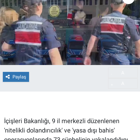
A
-
Paylaş
A
+
İçişleri Bakanlığı, 9 il merkezli düzenlenen
'nitelikli dolandırıcılık' ve 'yasa dışı bahis'
operasyonlarında 73 şüphelinin yakalandığını