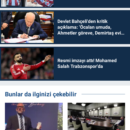
Devlet Bahçeli'den kritik
açıklama: 'Öcalan umuda,
Ahmetler göreve, Demirtaş evine
dönmelidir'
Resmi imzayı attı! Mohamed
Salah Trabzonspor'da
Bunlar da ilginizi çekebilir