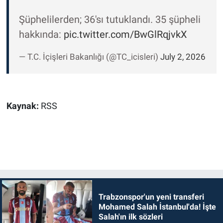
Şüphelilerden; 36'sı tutuklandı. 35 şüpheli
hakkında:
pic.twitter.com/BwGlRqjvkX
— T.C. İçişleri Bakanlığı (@TC_icisleri)
July 2, 2026
Kaynak:
RSS
Trabzonspor'un yeni transferi
Mohamed Salah İstanbul'da! İşte
Salah'ın ilk sözleri