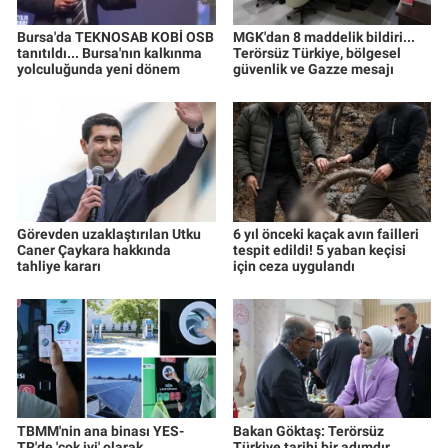
Bursa'da TEKNOSAB KOBİ OSB
MGK'dan 8 maddelik bildiri...
tanıtıldı... Bursa'nın kalkınma
Terörsüz Türkiye, bölgesel
yolculuğunda yeni dönem
güvenlik ve Gazze mesajı
Görevden uzaklaştırılan Utku
6 yıl önceki kaçak avın failleri
Caner Çaykara hakkında
tespit edildi! 5 yaban keçisi
tahliye kararı
için ceza uygulandı
TBMM'nin ana binası YES-
Bakan Göktaş: Terörsüz
TR'de 'çok iyi' olarak
Türkiye tarihi bir adımdır