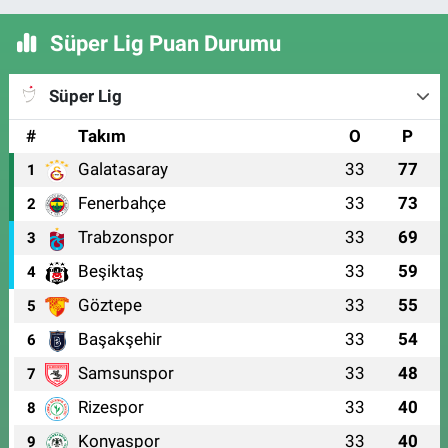
Süper Lig Puan Durumu
Süper Lig
#
Takım
O
P
Galatasaray
33
77
1
Fenerbahçe
33
73
2
Trabzonspor
33
69
3
Beşiktaş
33
59
4
Göztepe
33
55
5
Başakşehir
33
54
6
Samsunspor
33
48
7
Rizespor
33
40
8
Konyaspor
33
40
9