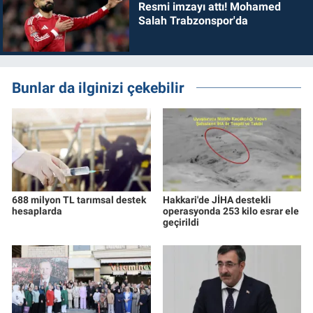
Resmi imzayı attı! Mohamed
Salah Trabzonspor'da
Bunlar da ilginizi çekebilir
688 milyon TL tarımsal destek
Hakkari'de JİHA destekli
hesaplarda
operasyonda 253 kilo esrar ele
geçirildi