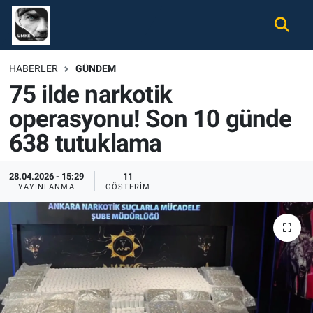
Gündem
Nöbetçi Eczaneler
HABERLER
GÜNDEM
75 ilde narkotik
Ekonomi
Hava Durumu
operasyonu! Son 10 günde
Spor
Namaz Vakitleri
638 tutuklama
Magazin
Trafik Durumu
28.04.2026 - 15:29
11
YAYINLANMA
GÖSTERIM
Tüm Haberler
Süper Lig Puan Durumu ve Fikstür
İletişim
Tüm Manşetler
Künye
Son Dakika Haberleri
Haber Arşivi