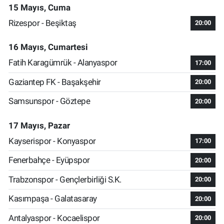
15 Mayıs, Cuma
Rizespor - Beşiktaş
20:00
16 Mayıs, Cumartesi
Fatih Karagümrük - Alanyaspor
17:00
Gaziantep FK - Başakşehir
20:00
Samsunspor - Göztepe
20:00
17 Mayıs, Pazar
Kayserispor - Konyaspor
17:00
Fenerbahçe - Eyüpspor
20:00
Trabzonspor - Gençlerbirliği S.K.
20:00
Kasımpaşa - Galatasaray
20:00
Antalyaspor - Kocaelispor
20:00