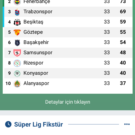
Fenerbahçe
33
73
2
Trabzonspor
33
69
3
Beşiktaş
33
59
4
Göztepe
33
55
5
Başakşehir
33
54
6
Samsunspor
33
48
7
Rizespor
33
40
8
Konyaspor
33
40
9
Alanyaspor
33
37
10
Detaylar için tıklayın
Süper Lig Fikstür