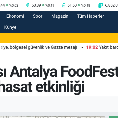
,44
53,39
61,60
6.862,0
%
0.02
%
0.19
%
0.18
Ekonomi
Spor
Magazin
Tüm Haberler
Künye
ölgesel güvenlik ve Gazze mesajı
19:02
Yakıt barcı filosu
ası Antalya FoodFe
hasat etkinliği