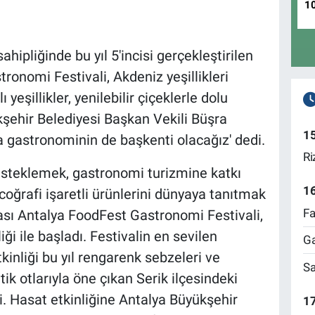
1
hipliğinde bu yıl 5'incisi gerçekleştirilen
ronomi Festivali, Akdeniz yeşillikleri
 yeşillikler, yenilebilir çiçeklerle dolu
şehir Belediyesi Başkan Vekili Büşra
1
a gastronominin de başkenti olacağız' dedi.
Ri
desteklemek, gastronomi turizmine katkı
1
coğrafi işaretli ürünlerini dünyaya tanıtmak
Fa
ası Antalya FoodFest Gastronomi Festivali,
ği ile başladı.
Festivalin en sevilen
Ga
kinliği bu yıl rengarenk sebzeleri ve
Sa
k otlarıyla öne çıkan Serik ilçesindeki
i. Hasat etkinliğine Antalya Büyükşehir
17