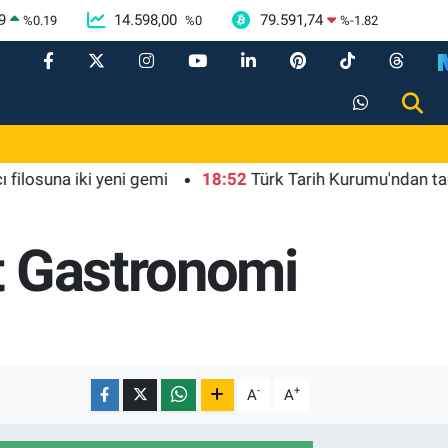
9
14.598,00
79.591,74
%
0.19
%
0
%
-1.82
na iki yeni gemi
18:52
Türk Tarih Kurumu'ndan tarihi içer
st Gastronomi
-
+
A
A