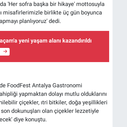
l da 'Her sofra başka bir hikaye' mottosuyla
ı misafirlerimizle birlikte üç gün boyunca
apmayı planlıyoruz' dedi.
açam'a yeni yaşam alanı kazandırıldı
e
 de FoodFest Antalya Gastronomi
sahipliği yapmaktan dolayı mutlu olduklarını
bilir çiçekler, ıtri bitkiler, doğa yeşillikleri
 son dokunuşları olan çiçekler lezzetiyle
yecek' diye konuştu.