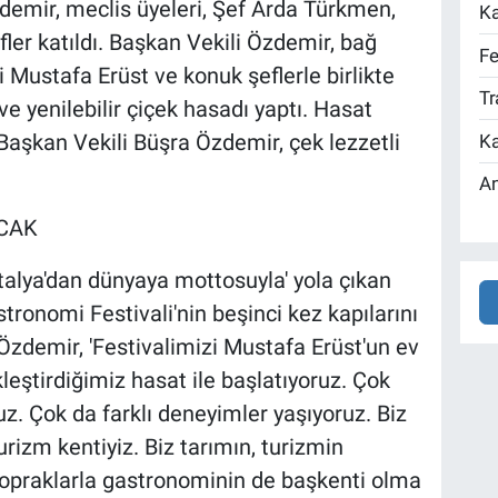
demir, meclis üyeleri, Şef Arda Türkmen,
Ka
fler katıldı. Başkan Vekili Özdemir, bağ
Fe
i Mustafa Erüst ve konuk şeflerle birlikte
Tr
 ve yenilebilir çiçek hasadı yaptı. Hasat
Başkan Vekili Büşra Özdemir, çek lezzetli
Ka
An
CAK
talya'dan dünyaya mottosuyla' yola çıkan
ronomi Festivali'nin beşinci kez kapılarını
Özdemir, 'Festivalimizi Mustafa Erüst'un ev
leştirdiğimiz hasat ile başlatıyoruz. Çok
uz. Çok da farklı deneyimler yaşıyoruz. Biz
rizm kentiyiz. Biz tarımın, turizmin
topraklarla gastronominin de başkenti olma