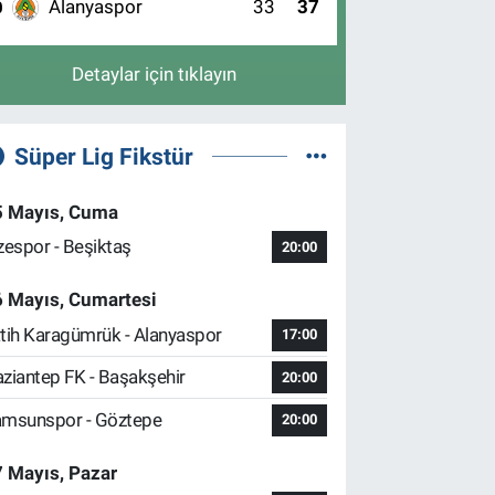
Alanyaspor
33
37
0
Detaylar için tıklayın
Süper Lig Fikstür
5 Mayıs, Cuma
zespor - Beşiktaş
20:00
6 Mayıs, Cumartesi
tih Karagümrük - Alanyaspor
17:00
ziantep FK - Başakşehir
20:00
msunspor - Göztepe
20:00
 Mayıs, Pazar