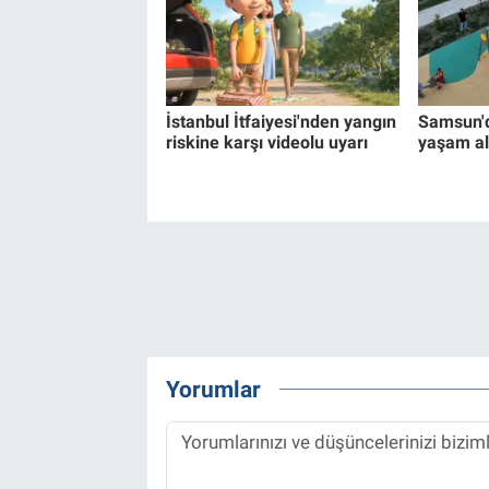
İstanbul İtfaiyesi'nden yangın
Samsun'd
riskine karşı videolu uyarı
yaşam al
Yorumlar