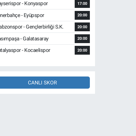
yserispor - Konyaspor
17:00
nerbahçe - Eyüpspor
20:00
abzonspor - Gençlerbirliği S.K.
20:00
sımpaşa - Galatasaray
20:00
talyaspor - Kocaelispor
20:00
CANLI SKOR