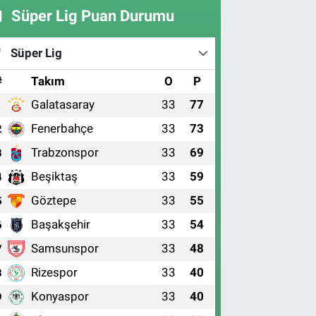
Süper Lig Puan Durumu
Süper Lig
#
Takım
O
P
Galatasaray
33
77
1
Fenerbahçe
33
73
2
Trabzonspor
33
69
3
Beşiktaş
33
59
4
Göztepe
33
55
5
Başakşehir
33
54
6
Samsunspor
33
48
7
Rizespor
33
40
8
Konyaspor
33
40
9