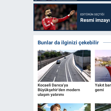
EDITÖRÜN SEÇTIĞI
Resmi imzayı
Bunlar da ilginizi çekebilir
Kocaeli Darıca'ya
Yakıt bar
Büyükşehir'den modern
gemi
ulaşım yatırımı