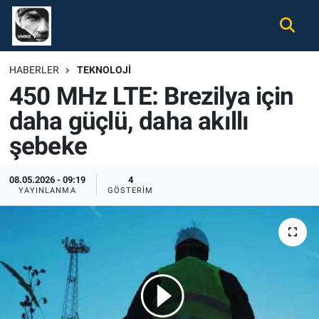
Gündem
Nöbetçi Eczaneler
HABERLER
TEKNOLOJI
450 MHz LTE: Brezilya için
Ekonomi
Hava Durumu
daha güçlü, daha akıllı
Spor
Namaz Vakitleri
şebeke
Magazin
Trafik Durumu
08.05.2026 - 09:19
4
YAYINLANMA
GÖSTERIM
Tüm Haberler
Süper Lig Puan Durumu ve Fikstür
İletişim
Tüm Manşetler
Künye
Son Dakika Haberleri
Haber Arşivi