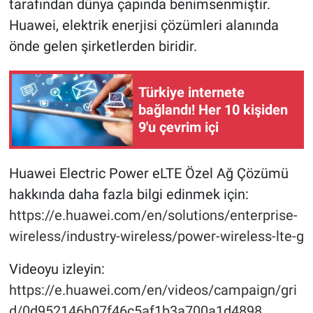
tarafından dünya çapında benimsenmiştir.
Huawei, elektrik enerjisi çözümleri alanında
önde gelen şirketlerden biridir.
Türkiye internete
bağlandı! Her 10 kişiden
9'u çevrim içi
Huawei Electric Power eLTE Özel Ağ Çözümü
hakkında daha fazla bilgi edinmek için:
https://e.huawei.com/en/solutions/enterprise-
wireless/industry-wireless/power-wireless-lte-g
Videoyu izleyin:
https://e.huawei.com/en/videos/campaign/gri
d/0d952146b07f46c5af1b3a700a1d4898