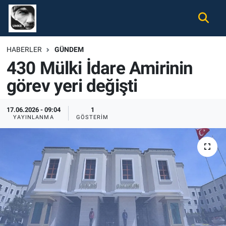
Gündem
Nöbetçi Eczaneler
HABERLER
GÜNDEM
430 Mülki İdare Amirinin
Ekonomi
Hava Durumu
görev yeri değişti
Spor
Namaz Vakitleri
17.06.2026 - 09:04
1
Magazin
Trafik Durumu
YAYINLANMA
GÖSTERIM
Tüm Haberler
Süper Lig Puan Durumu ve Fikstür
İletişim
Tüm Manşetler
Künye
Son Dakika Haberleri
Haber Arşivi