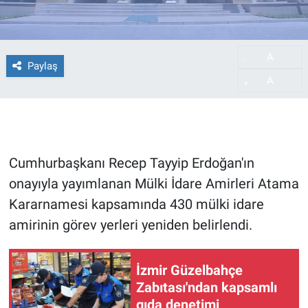
A
-
Paylaş
A
+
Cumhurbaşkanı Recep Tayyip Erdoğan'ın
onayıyla yayımlanan Mülki İdare Amirleri Atama
Kararnamesi kapsamında 430 mülki idare
amirinin görev yerleri yeniden belirlendi.
İzmir Güzelbahçe
Zabıtası'ndan kapsamlı
gıda denetimi