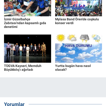
İzmir Güzelbahçe
Mylasa Band Ören'de coşkulu
Zabıtası'ndan kapsamlı gıda
konser verdi
denetimi
TÜGVA Kayseri, Memduh
Yurtta bugün hava nasıl
Büyükkılıç'ı ağırladı
olacak?
Yorumlar