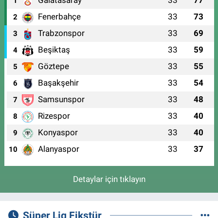
Galatasaray
33
77
1
Fenerbahçe
33
73
2
Trabzonspor
33
69
3
Beşiktaş
33
59
4
Göztepe
33
55
5
Başakşehir
33
54
6
Samsunspor
33
48
7
Rizespor
33
40
8
Konyaspor
33
40
9
Alanyaspor
33
37
10
Detaylar için tıklayın
Süper Lig Fikstür