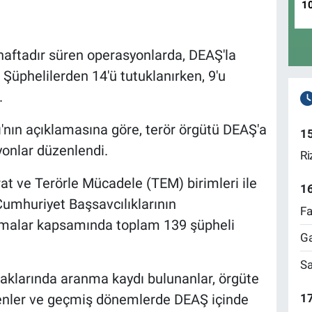
1
 haftadır süren operasyonlarda, DEAŞ'la
. Şüphelilerden 14'ü tutuklanırken, 9'u
.
ğı'nın açıklamasına göre, terör örgütü DEAŞ'a
1
yonlar düzenlendi.
Ri
t ve Terörle Mücadele (TEM) birimleri ile
1
 Cumhuriyet Başsavcılıklarının
Fa
şmalar kapsamında toplam 139 şüpheli
Ga
Sa
 haklarında aranma kaydı bulunanlar, örgüte
17
enenler ve geçmiş dönemlerde DEAŞ içinde