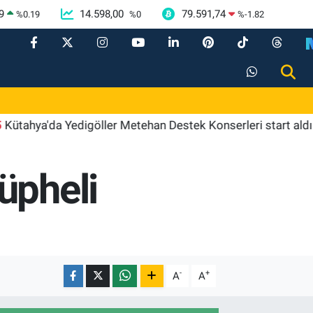
9
14.598,00
79.591,74
%
0.19
%
0
%
-1.82
a'da Yedigöller Metehan Destek Konserleri start aldı
11
üpheli
-
+
A
A