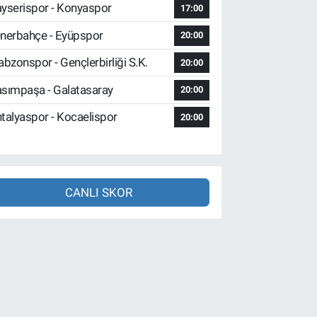
yserispor - Konyaspor
17:00
nerbahçe - Eyüpspor
20:00
abzonspor - Gençlerbirliği S.K.
20:00
sımpaşa - Galatasaray
20:00
talyaspor - Kocaelispor
20:00
CANLI SKOR