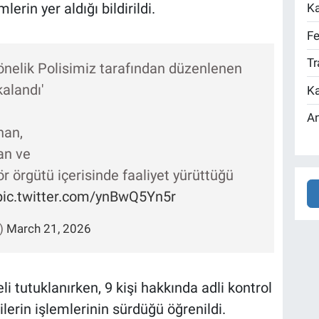
lerin yer aldığı bildirildi.
Ka
Fe
Tr
önelik Polisimiz tarafından düzenlenen
alandı'
Ka
An
nan,
an ve
örgütü içerisinde faaliyet yürüttüğü
pic.twitter.com/ynBwQ5Yn5r
i)
March 21, 2026
 tutuklanırken, 9 kişi hakkında adli kontrol
lerin işlemlerinin sürdüğü öğrenildi.