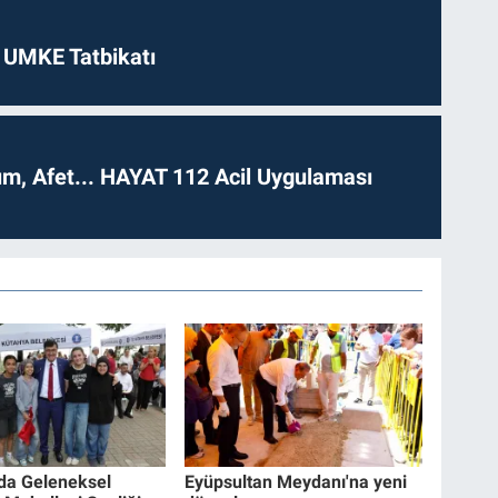
 UMKE Tatbikatı
dım, Afet... HAYAT 112 Acil Uygulaması
da Geleneksel
Eyüpsultan Meydanı'na yeni