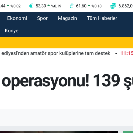
,44
53,39
61,60
6.862,0
%
0.02
%
0.19
%
0.18
Ekonomi
Spor
Magazin
Tüm Haberler
Künye
i'nden amatör spor kulüplerine tam destek
11:15
Kütahy
 operasyonu! 139 ş