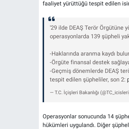
faaliyet yürüttüğü tespit edilen isim
'29 ilde DEAŞ Terör Örgütüne y
operasyonlarda 139 şüpheli yak
-Haklarında aranma kaydı bulu
-Örgüte finansal destek sağlay
-Geçmiş dönemlerde DEAŞ terör 
tespit edilen şüpheliler, son 2:
— T.C. İçişleri Bakanlığı (@TC_icisler
Operasyonlar sonucunda 14 şüpheli
hükümleri uygulandı. Diğer şüpheli