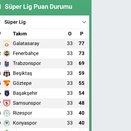
Süper Lig Puan Durumu
Süper Lig
#
Takım
O
P
Galatasaray
33
77
1
Fenerbahçe
33
73
2
Trabzonspor
33
69
3
Beşiktaş
33
59
4
Göztepe
33
55
5
Başakşehir
33
54
6
Samsunspor
33
48
7
Rizespor
33
40
8
Konyaspor
33
40
9