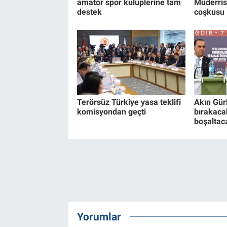
amatör spor kulüplerine tam
Müderris
destek
coşkusu
Terörsüz Türkiye yasa teklifi
Akın Gürl
komisyondan geçti
bırakaca
boşaltac
Yorumlar