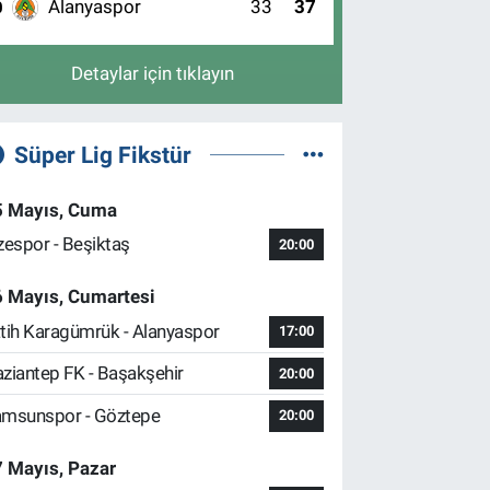
Alanyaspor
33
37
0
Detaylar için tıklayın
Süper Lig Fikstür
5 Mayıs, Cuma
zespor - Beşiktaş
20:00
6 Mayıs, Cumartesi
tih Karagümrük - Alanyaspor
17:00
ziantep FK - Başakşehir
20:00
msunspor - Göztepe
20:00
 Mayıs, Pazar