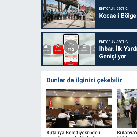
EDITÖRÜN SEÇTIĞI
Kocaeli Bölge
EDITÖRÜN SEÇTIĞI
İhbar, İlk Yar
Genişliyor
Bunlar da ilginizi çekebilir
Kütahya Belediyesi'nden
Kütahya'