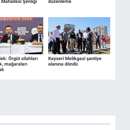
 Mahallesi Şenliği
düzenleme
ek: Örgüt silahları
Kayseri Melikgazi şantiye
k, mağaraları
alanına döndü
ak